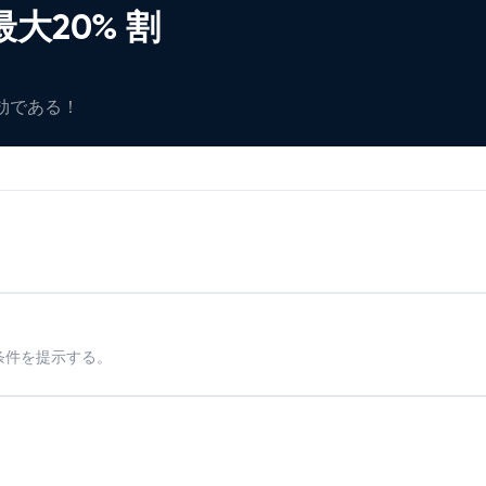
大20% 割
有効である！
条件を提示する。