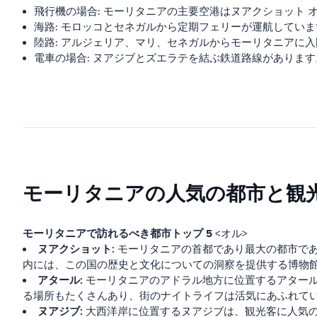
飛行機の場合: モーリタニアの主要空港はヌアクショット 
海路: モロッコとセネガルから定期フェリーが運航していま
陸路: アルジェリア、マリ、セネガルからモーリタニアに
電車の場合: ヌアジブとズエラテを結ぶ鉄道路線があります
モーリタニアの人気の都市と観
モーリタニアで訪れるべき都市トップ 5
<オル>
ヌアクショット:
モーリタニアの首都であり最大の都市であ
内には、この国の歴史と文化についての洞察を提供する博物
アタール:
モーリタニアのアドラル地方に位置するアター
る場所もたくさんあり、街のナイトライフは活気にあふれて
ヌアジブ:
大西洋岸に位置するヌアジブは、観光客に人気