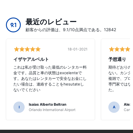
最近のレビュー
9.1
顧客からの評価は、9.1/10点満点である。12842
18-01-2021
イザヤアルベルト
予想通り
これは私が受け取った最低のレンタカー料
期待どおりの
金です。品質と車の状態はexcelenteで
ない。カンク
す。あなたはレンタカーで安全なお金にし
複雑で、プロ
たい場合は、連絡することをhesutateし
専門家ではな
ないでください
た。
Isaias Alberto Beltran
Alex
I
A
Orlando International Airport
Cancu