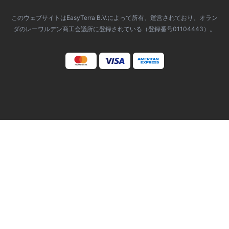
このウェブサイトはEasyTerra B.V.によって所有、運営されており、オラン
ダのレーワルデン商工会議所に登録されている（登録番号01104443）。