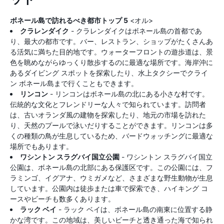
ボネール島で訪れるべき都市トップ 5
<オル>
クラレンダイク
- クラレンダイクはボネール島の首都であ
り、最大の都市です。バー、レストラン、ショップがたくさんあ
る活気に満ちた目的地です。ウォーターフロントの遊歩道は、景
色を眺めながらゆっくり散歩するのに最適な場所です。海岸沖に
あるダイビング スポットを探索したり、水上タクシーでクライ
ン ボネール島まで行くこともできます。
リンコン
- リンコンはボネール島の北にある小さな村です。
伝統的な文化とフレンドリーな人々で知られています。訪問者
は、古いオランダ風の建物を探索したり、地元の市場を訪れた
り、天然のプールで泳いだりすることができます。リンコンは多
くの種類の鳥が生息しているため、バードウォッチングに最適な
場所でもあります。
ワシントン スラグバイ国立公園
- ワシントン スラグバイ国立
公園は、ボネール島の北部にある保護区です。この公園には、フ
ラミンゴ、イグアナ、ウミガメなど、さまざまな野生動物が生息
しています。公園内は徒歩または車で探索でき、ハイキング コ
ースやビーチも数多くあります。
ラック ベイ
- ラック ベイは、ボネール島の南東に位置する静
かな湾です。この地域は、美しいビーチと透き通った海で知られ