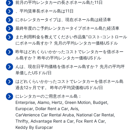
前月の平均レンタカーの長さボネール島た11日
、平均賃車長ボネール島は11日
にホレンタカータイプは、現在ボネール島は経済車
最終年度のご予約レンタカータイプボネール島た経済車
また利用料金を教えてください作品集"ロスト-コントロール
にボネール島すか？ 先月の平均レンタカー価格
USドル
昨年はどれくらいかかったコストでレンタカーを借ボネー
ル島すか？ 昨年の平均レンタカー価格
USドル
んは、現在日平均価格を借ボネール島すか？ 先月の平均坪
単価した
USドル/日
はどれくらいかかったコストでレンタカーを借ボネール島
過去12ヶ月です。 昨年の平均貸価格
USドル/日
にレンタカーのご用意ボネール島：
Enterprise
Alamo
Hertz
Green Motion
Budget
Europcar
Dollar Rent a Car
Avis
CarVenience Car Rental Aruba
National Car Rental
Thrifty
Advantage Rent a Car
Fox Rent A Car
Keddy By Europcar