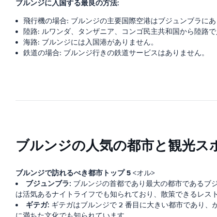
ブルンジに入国する最良の方法:
飛行機の場合: ブルンジの主要国際空港はブジュンブラに
陸路: ルワンダ、タンザニア、コンゴ民主共和国から陸路
海路: ブルンジには入国港がありません。
鉄道の場合: ブルンジ行きの鉄道サービスはありません。
ブルンジの人気の都市と観光ス
ブルンジで訪れるべき都市トップ 5
<オル>
ブジュンブラ:
ブルンジの首都であり最大の都市であるブ
は活気あるナイトライフでも知られており、散策できるレス
ギテガ:
ギテガはブルンジで 2 番目に大きい都市であり
に満ちた文化でも知られています。