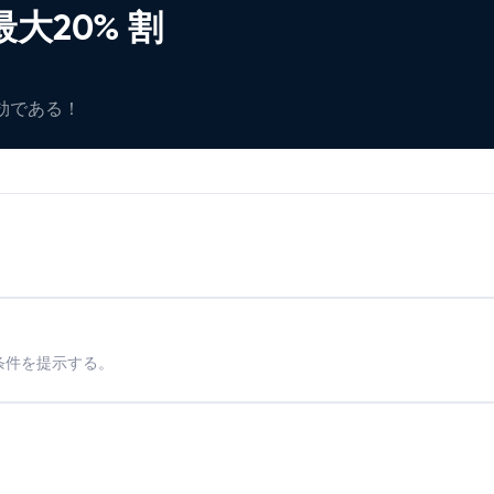
大20% 割
有効である！
条件を提示する。