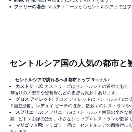
陸路:
近隣の島から車またはバスで入国できます。
フェリーの場合:
マルティニークからセントルシアまではフ
セントルシア国の人気の都市と
セントルシアで訪れるべき都市トップ 5:
。
<オル>
カストリーズ:
カストリーズはセントルシアの首都であり、
御宿りの大聖堂や総督府などの史跡も数多くあります。
グロス アイレット:
グロス アイレットはセントルシアの北
ド国立公園、レデュイ ビーチのほか、数多くのレストランや
スフリエール:
スフリエールはセントルシア南部の小さな町
園、ピトン山脈のほか、小さなショップやレストランが数多
マリゴット湾:
マリゴット湾は、セントルシアの西海岸にあ
あります。