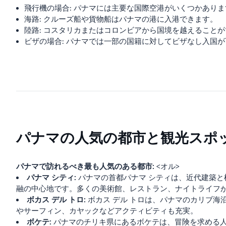
飛行機の場合: パナマには主要な国際空港がいくつかありま
海路: クルーズ船や貨物船はパナマの港に入港できます。
陸路: コスタリカまたはコロンビアから国境を越えること
ビザの場合: パナマでは一部の国籍に対してビザなし入国
パナマの人気の都市と観光スポ
パナマで訪れるべき最も人気のある都市:
<オル>
パナマ シティ:
パナマの首都パナマ シティは、近代建築
融の中心地です。多くの美術館、レストラン、ナイトライフ
ボカス デル トロ:
ボカス デル トロは、パナマのカリブ
やサーフィン、カヤックなどアクティビティも充実。
ボケテ:
パナマのチリキ県にあるボケテは、冒険を求める人