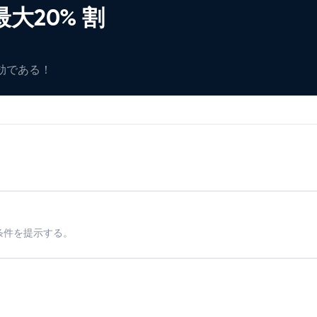
大20% 割
有効である！
条件を提示する。