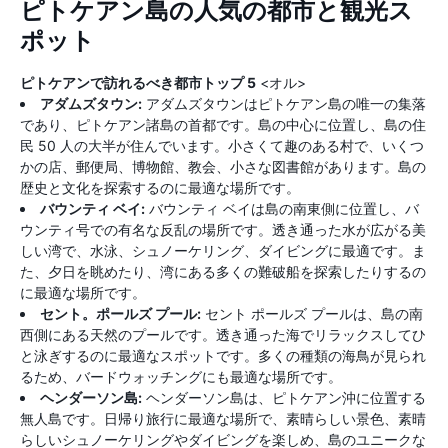
ピトケアン島の人気の都市と観光ス
ポット
ピトケアンで訪れるべき都市トップ 5
<オル>
アダムズタウン:
アダムズタウンはピトケアン島の唯一の集落
であり、ピトケアン諸島の首都です。島の中心に位置し、島の住
民 50 人の大半が住んでいます。小さくて趣のある村で、いくつ
かの店、郵便局、博物館、教会、小さな図書館があります。島の
歴史と文化を探索するのに最適な場所です。
バウンティ ベイ:
バウンティ ベイは島の南東側に位置し、バ
ウンティ号での有名な反乱の場所です。透き通った水が広がる美
しい湾で、水泳、シュノーケリング、ダイビングに最適です。ま
た、夕日を眺めたり、湾にある多くの難破船を探索したりするの
に最適な場所です。
セント。ポールズ プール:
セント ポールズ プールは、島の南
西側にある天然のプールです。透き通った海でリラックスしてひ
と泳ぎするのに最適なスポットです。多くの種類の海鳥が見られ
るため、バードウォッチングにも最適な場所です。
ヘンダーソン島:
ヘンダーソン島は、ピトケアン沖に位置する
無人島です。日帰り旅行に最適な場所で、素晴らしい景色、素晴
らしいシュノーケリングやダイビングを楽しめ、島のユニークな