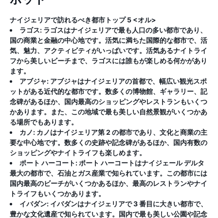
ナイジェリアで訪れるべき都市トップ 5
<オル>
ラゴス:
ラゴスはナイジェリアで最も人口の多い都市であり、
国の商業と金融の中心地です。活気に満ちた国際的な都市で、活
気、魅力、アクティビティがいっぱいです。活気あるナイトライ
フから美しいビーチまで、ラゴスには誰もが楽しめる何かがあり
ます。
アブジャ:
アブジャはナイジェリアの首都で、幅広い観光スポ
ットがある近代的な都市です。数多くの博物館、ギャラリー、記
念碑があるほか、国内最高のショッピングやレストランもいくつ
かあります。また、この地域で最も美しい自然景観がいくつかあ
る場所でもあります。
カノ:
カノはナイジェリア第 2 の都市であり、文化と商業の主
要な中心地です。数多くの史跡や記念碑があるほか、国内有数の
ショッピングやナイトライフも楽しめます。
ポート ハーコート:
ポート ハーコートはナイジェール デルタ
最大の都市で、石油とガス産業で知られています。この都市には
国内最高のビーチがいくつかあるほか、最高のレストランやナイ
トライフもいくつかあります。
イバダン:
イバダンはナイジェリアで 3 番目に大きい都市で、
豊かな文化遺産で知られています。国内で最も美しい公園や記念