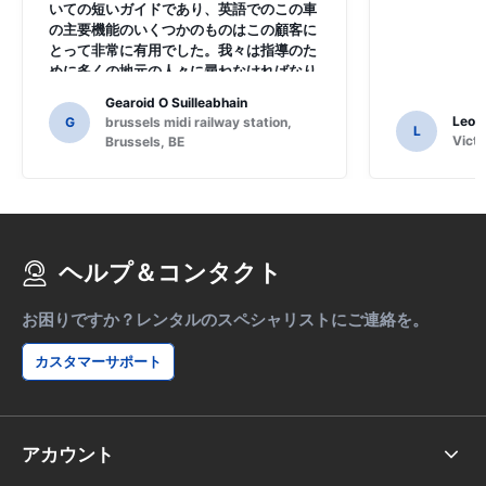
いての短いガイドであり、英語でのこの車
の主要機能のいくつかのものはこの顧客に
とって非常に有用でした。我々は指導のた
めに多くの地元の人々に尋ねなければなり
ませんでした、そして、私たちはSAT
Gearoid O Suilleabhain
NAVの機能を理解していないかも知れない
Leon
G
brussels midi railway station,
L
かもしれません。
Victo
Brussels, BE
ヘルプ＆コンタクト
お困りですか？レンタルのスペシャリストにご連絡を。
カスタマーサポート
アカウント