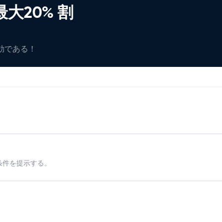
大20% 割
有効である！
条件を提示する。