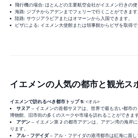
飛行機の場合: ほとんどの主要航空会社がイエメン行きの
海路: ジブチからアデンまでフェリーで行くことができます
陸路: サウジアラビアまたはオマーンから入国できます。
ビザによる: イエメン大使館または領事館からビザを取得
イエメンの人気の都市と観光ス
イエメンで訪れるべき都市トップ 5:
<オル>
サヌア
– イエメンの首都サヌアは、世界で最も古い都市の
博物館、旧市街の多くのスークや市場を訪れることができま
アデン
– イエメン第 2 の都市アデンは、アデン湾の海
ります。
アル・フデイダ
– アル・フデイダの港湾都市は紅海に面