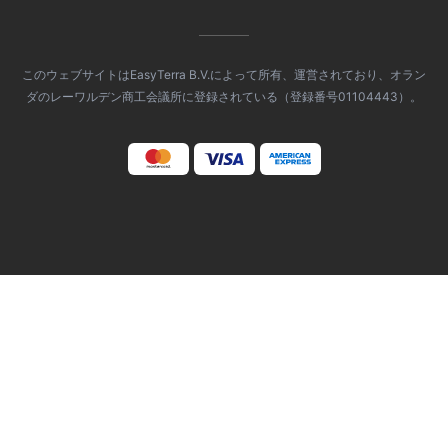
このウェブサイトはEasyTerra B.V.によって所有、運営されており、オラン
ダのレーワルデン商工会議所に登録されている（登録番号01104443）。