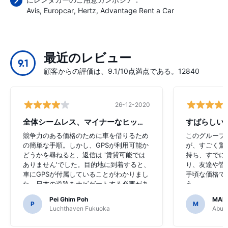
Avis
Europcar
Hertz
Advantage Rent a Car
最近のレビュー
9.1
顧客からの評価は、9.1/10点満点である。12840
26-12-2020
全体シームレス、マイナーなヒップアップ
すばらしい
競争力のある価格のために車を借りるため
このグループ
の簡単な手順。しかし、GPSが利用可能か
が、すごく驚
どうかを尋ねると、返信は '賃貸可能では
持ち、すでに
ありません'でした。目的地に到着すると、
り、友達や皆
車にGPSが付属していることがわかりまし
手頃な価格で
た。日本の道路をナビゲートする必要があ
う。
るのでGPSを購入することに決めたのは恐
Pei Ghim Poh
MAI
ろしいことでした。
P
M
Luchthaven Fukuoka
Abu D