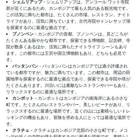
シェムリアップ
- シェムリアップは、アンコール ワット寺院
群が近くにあるため、カンボジアで最も人気のある観光地です。
この活気に満ちた都市は、たくさんの市場、レストラン、ナイト
ライフがあり、活気に満ちています。古代寺院やトンレサップ湖
を探索するのに最適な拠点です。
プノンペン
- カンボジアの首都、プノンペンは、見どころが
たくさんある賑やかな都市です。探索できる博物館、記念碑、寺
院が数多くあるほか、活気に満ちたナイトライフ シーンもあり
ます。この都市には王宮や国立博物館もあり、どちらも必見で
す。
バッタンバン
- バッタンバンはカンボジアでは過小評価され
ている都市ですが、魅力に満ちています。この都市は、周辺の田
園地帯を探索するのに最適な拠点であり、探索できる寺院や塔が
たくさんあります。川沿いには素敵なレストランやバーもあり、
リラックスするのに最適な場所です。
カンポット
- カンポットはカンボジアの南海岸にある小さな
町です。たくさんのレストランやバー、美しいビーチがあり、リ
ラックスするのに最適な場所です。近くの山には素晴らしいトレ
ッキングの機会もあり、冒険を求める人にとっては最適な場所で
す。
クラチェ
- クラチェはカンボジア北部の小さな町です。メコ
ン川や近くの寺院や塔を探索するのに最適な場所です。素晴らし