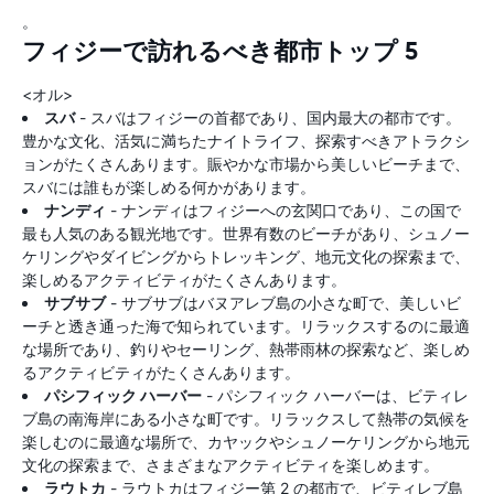
。
フィジーで訪れるべき都市トップ 5
<オル>
スバ
- スバはフィジーの首都であり、国内最大の都市です。
豊かな文化、活気に満ちたナイトライフ、探索すべきアトラクシ
ョンがたくさんあります。賑やかな市場から美しいビーチまで、
スバには誰もが楽しめる何かがあります。
ナンディ
- ナンディはフィジーへの玄関口であり、この国で
最も人気のある観光地です。世界有数のビーチがあり、シュノー
ケリングやダイビングからトレッキング、地元文化の探索まで、
楽しめるアクティビティがたくさんあります。
サブサブ
- サブサブはバヌアレブ島の小さな町で、美しいビ
ーチと透き通った海で知られています。リラックスするのに最適
な場所であり、釣りやセーリング、熱帯雨林の探索など、楽しめ
るアクティビティがたくさんあります。
パシフィック ハーバー
- パシフィック ハーバーは、ビティレ
ブ島の南海岸にある小さな町です。リラックスして熱帯の気候を
楽しむのに最適な場所で、カヤックやシュノーケリングから地元
文化の探索まで、さまざまなアクティビティを楽しめます。
ラウトカ
- ラウトカはフィジー第 2 の都市で、ビティレブ島