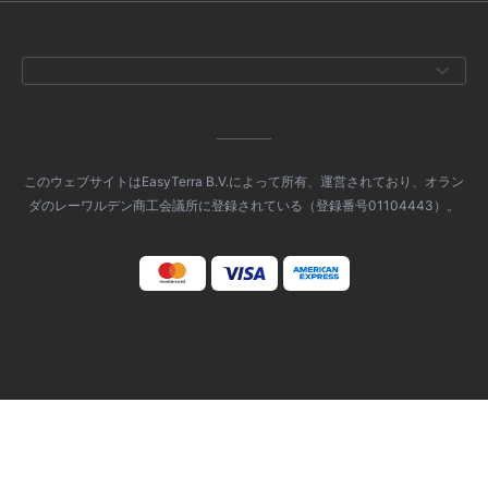
このウェブサイトはEasyTerra B.V.によって所有、運営されており、オラン
ダのレーワルデン商工会議所に登録されている（登録番号01104443）。