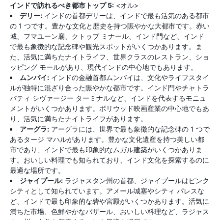
インドで訪れるべき都市トップ 5:
<オル>
デリー:
インドの首都デリーは、インドで最も活気のある都市
の 1 つです。豊かな文化と歴史を持つ賑やかな大都市です。赤い
城、フマユーン廟、クトゥブ ミナール、インド門など、インド
で最も象徴的な記念碑や観光スポットがいくつかあります。ま
た、活気に満ちたナイトライフ、世界クラスのレストラン、ショ
ッピング モールがあり、現代インドの中心地でもあります。
ムンバイ:
インドの金融首都ムンバイは、文化やライフスタイ
ルが独特に混ざり合った賑やかな都市です。インド門やチャトラ
パティ シヴァージー ターミナルなど、インドを代表するモニュ
メントがいくつかあります。ボリウッド映画産業の中心地でもあ
り、活気に満ちたナイトライフがあります。
アーグラ:
アーグラには、世界で最も象徴的な記念碑の 1 つで
あるタージ マハルがあります。豊かな文化遺産を持つ美しい都
市であり、インドで最も印象的なムガル建築がいくつかありま
す。おいしい料理でも知られており、インド文化を探索するのに
最適な場所です。
ジャイプール:
ラジャスタン州の首都、ジャイプールはピンク
シティとして知られています。アメール城塞やシティ パレスな
ど、インドで最も印象的な砦や宮殿がいくつかあります。活気に
満ちた市場、色鮮やかなバザール、おいしい料理など、ラジャス