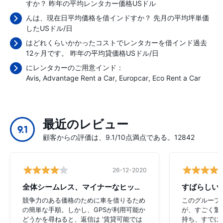
すか？ 昨年の平均レンタカー価格
USドル
んは、現在日平均価格を借インドすか？ 先月の平均坪単価
した
USドル/日
はどれくらいかかったコストでレンタカーを借インド過去
12ヶ月です。 昨年の平均貸価格
USドル/日
にレンタカーのご用意インド：
Avis
Advantage Rent a Car
Europcar
Eco Rent a Car
最近のレビュー
9.1
顧客からの評価は、9.1/10点満点である。12842
26-12-2020
全体シームレス、マイナーなヒップアップ
すばらしい
競争力のある価格のために車を借りるため
このグループ
の簡単な手順。しかし、GPSが利用可能か
が、すごく驚
どうかを尋ねると、返信は '賃貸可能では
持ち、すでに