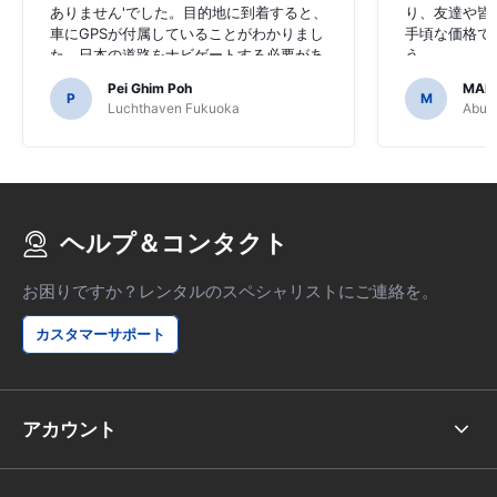
ありません'でした。目的地に到着すると、
り、友達や皆
車にGPSが付属していることがわかりまし
手頃な価格で
た。日本の道路をナビゲートする必要があ
う。
るのでGPSを購入することに決めたのは恐
Pei Ghim Poh
MAI
ろしいことでした。
P
M
Luchthaven Fukuoka
Abu D
ヘルプ＆コンタクト
お困りですか？レンタルのスペシャリストにご連絡を。
カスタマーサポート
アカウント