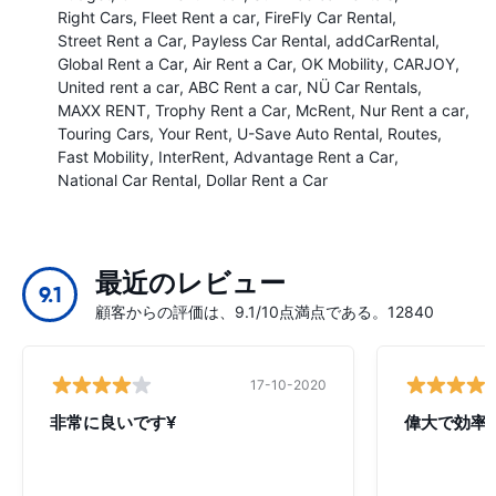
Right Cars
Fleet Rent a car
FireFly Car Rental
Street Rent a Car
Payless Car Rental
addCarRental
Global Rent a Car
Air Rent a Car
OK Mobility
CARJOY
United rent a car
ABC Rent a car
NÜ Car Rentals
MAXX RENT
Trophy Rent a Car
McRent
Nur Rent a car
Touring Cars
Your Rent
U-Save Auto Rental
Routes
Fast Mobility
InterRent
Advantage Rent a Car
National Car Rental
Dollar Rent a Car
最近のレビュー
9.1
顧客からの評価は、9.1/10点満点である。12840
17-10-2020
非常に良いです¥
偉大で効率