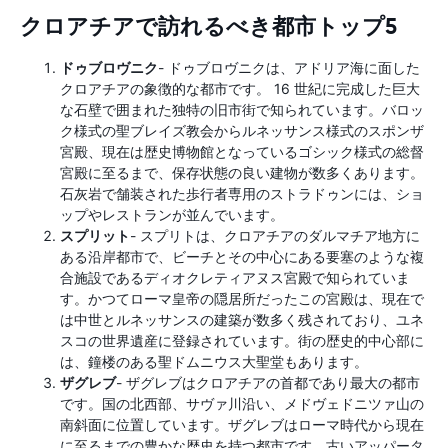
クロアチアで訪れるべき都市トップ5
ドゥブロヴニク
- ドゥブロヴニクは、アドリア海に面した
クロアチアの象徴的な都市です。 16 世紀に完成した巨大
な石壁で囲まれた独特の旧市街で知られています。バロッ
ク様式の聖ブレイズ教会からルネッサンス様式のスポンザ
宮殿、現在は歴史博物館となっているゴシック様式の総督
宮殿に至るまで、保存状態の良い建物が数多くあります。
石灰岩で舗装された歩行者専用のストラドゥンには、ショ
ップやレストランが並んでいます。
スプリット
- スプリトは、クロアチアのダルマチア地方に
ある沿岸都市で、ビーチとその中心にある要塞のような複
合施設であるディオクレティアヌス宮殿で知られていま
す。かつてローマ皇帝の隠居所だったこの宮殿は、現在で
は中世とルネッサンスの建築が数多く残されており、ユネ
スコの世界遺産に登録されています。街の歴史的中心部に
は、鐘楼のある聖ドムニウス大聖堂もあります。
ザグレブ
- ザグレブはクロアチアの首都であり最大の都市
です。国の北西部、サヴァ川沿い、メドヴェドニツァ山の
南斜面に位置しています。ザグレブはローマ時代から現在
に至るまでの豊かな歴史を持つ都市です。古いアッパータ