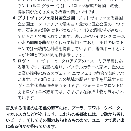
ウン (ゴルニ グラード) は、バロック様式の建物、教会、
博物館がたくさんある石畳の美しい街です。
プリトヴィッツェ湖群国立公園
- プリトヴィッツェ湖群国
立公園は、クロアチアで最も古く最大の国立公園の 1 つで
す。石灰岩の渓谷に滝がつながった 16 の段状湖が連なっ
ていることで知られています。遊歩道やハイキング コース
が水の周囲を曲がりくねって横切っており、湖畔のレスト
ランでは伝統的な料理を提供しています。電気ボートとバ
スが上湖と下湖の間を行き来します。
ロヴィニ
- ロヴィニは、クロアチアのイストリア半島にあ
る港町です。石畳の通り、パステルカラーの家々、丘の上
に高い鐘楼のあるスヴェティ エウフェミヤ教会で知られて
います。この町には、この地域の歴史と文化を記録するロ
ヴィニ文化遺産博物館もあります。ウォーターフロントに
あるロヴィニ水族館では、さまざまな海洋生物が展示され
ています。
言及する価値のある他の都市には、プーラ、フワル、シベニク、
マカルスカなどがあります。これらの各都市には、史跡から美し
いビーチ、そしてその間のあらゆるものまで、ユニークで思い出
に残る何かが揃っています。