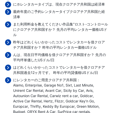
にホレンタカータイプは、現在クロアチア共和国は経済車
最終年度のご予約レンタカータイプクロアチア共和国た経
済車
また利用料金を教えてください作品集"ロスト-コントロール
にクロアチア共和国すか？ 先月の平均レンタカー価格
USド
ル
昨年はどれくらいかかったコストでレンタカーを借クロア
チア共和国すか？ 昨年の平均レンタカー価格
USドル
んは、現在日平均価格を借クロアチア共和国すか？ 先月の
平均坪単価した
USドル/日
はどれくらいかかったコストでレンタカーを借クロアチア
共和国過去12ヶ月です。 昨年の平均貸価格
USドル/日
にレンタカーのご用意クロアチア共和国：
Alamo
Enterprise
Garage No1
Sixt
Last Minute
Unirent Car Rental
Avant Car
Sicily by Car
Avis
Autounion Car Rental
Carwiz rent a car
Goldcar
Active Car Rental
Hertz
Flizzr
Goldcar Key'n Go
Europcar
Thrifty
Keddy By Europcar
Green Motion
Budget
ORYX Rent A Car
SurPrice car rentals