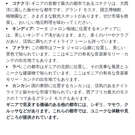
コナクリ:
ギニアの首都で最大の都市であるコナクリは、大西
洋に面した賑やかな都市です。グランド モスク、国立博物館、
植物園など、さまざまな観光スポットがあります。ぜひ市場を散
策し、おいしい地元料理を味わってください。
キンディア:
フータ ジャロン地域に位置するキンディアに
は、美しいキンディア滝があります。また、多くのバーやクラブ
があり、活気に満ちたナイトライフ シーンも誇っています。
ファラナ:
この都市はフータ ジャロン山脈に位置し、美しい
景色で知られています。ここはギニアの有名な音楽家モリー・カ
ンテの出生地でもあります。
ラベ:
この都市はギニアの北部に位置し、その見事な風景とユ
ニークな建築物で知られています。ここはギニアの有名な音楽家
モリー・カンテの出生地でもあります。
カンカン:
国の東部に位置するカンカンは、活気のあるナイト
ライフと賑やかな市場で知られています。西アフリカ最大のモス
クの 1 つであるグランド モスクもあります。
ギニアで言及する価値のある他の都市には、シギリ、マモウ、ク
ルッサなどがあります。これらの都市では、ユニークな体験や見
どころが提供されています。