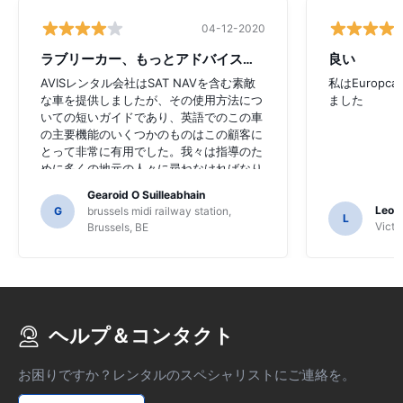
04-12-2020
ラブリーカー、もっとアドバイスが必要
良い
AVISレンタル会社はSAT NAVを含む素敵
私はEurop
な車を提供しましたが、その使用方法につ
ました
いての短いガイドであり、英語でのこの車
の主要機能のいくつかのものはこの顧客に
とって非常に有用でした。我々は指導のた
めに多くの地元の人々に尋ねなければなり
ませんでした、そして、私たちはSAT NAV
Gearoid O Suilleabhain
の機能を理解していないかも知れないかも
Leon
G
brussels midi railway station,
L
しれません。
Victor
Brussels, BE
ヘルプ＆コンタクト
お困りですか？レンタルのスペシャリストにご連絡を。