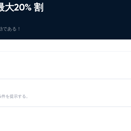
大20% 割
有効である！
条件を提示する。