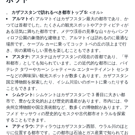
。
カザフスタンで訪れるべき都市トップ 5:
<オル>
アルマトイ:
アルマトイはカザフスタン最大の都市であり、か
つては首都でした。たくさんの観光スポットやアクティビティが
ある活気に満ちた都市です。メデウ渓谷の見事な山々からパンフ
ィロフ公園の象徴的な建物まで、アルマトイは訪れるのに最適な
場所です。ケーブル カーに乗ってコック トベの丘の頂上まで行
き、街の素晴らしい景色を楽しむこともできます。
アスタナ:
アスタナはカザフスタンの現在の首都であり、「平
和都市」としても知られています。この近代的な都市には、バイ
テレク タワーやカーン シャティール エンターテイメント センタ
ーなどの興味深い観光スポットが数多くあります。カザフスタン
国立博物館を探索したり、イシム川沿いのボートに乗ったりする
こともできます。
シムケント:
シムケントはカザフスタンで 3 番目に大きい都
市で、豊かな文化的および歴史的遺産があります。市内には、中
央州立博物館や国立美術館など、数多くの博物館があります。ア
フメド ヤッサウィの歴史的なモスクや古代都市オトラルを探索
することもできます。
アティラウ:
アティラウはカザフスタン西部、ウラル川のほと
りに位置する都市です。この都市は石油とガス産業で知られてお