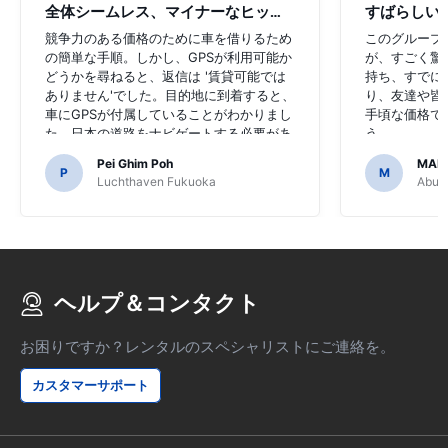
全体シームレス、マイナーなヒップアップ
すばらしい
競争力のある価格のために車を借りるため
このグループ
の簡単な手順。しかし、GPSが利用可能か
が、すごく驚
どうかを尋ねると、返信は '賃貸可能では
持ち、すでに
ありません'でした。目的地に到着すると、
り、友達や皆
車にGPSが付属していることがわかりまし
手頃な価格で
た。日本の道路をナビゲートする必要があ
う。
るのでGPSを購入することに決めたのは恐
Pei Ghim Poh
MAI
ろしいことでした。
P
M
Luchthaven Fukuoka
Abu D
ヘルプ＆コンタクト
お困りですか？レンタルのスペシャリストにご連絡を。
カスタマーサポート