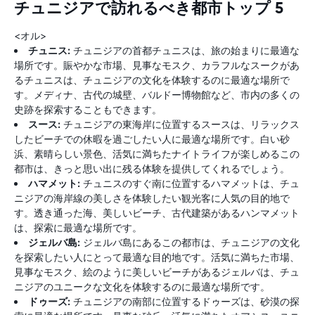
チュニジアで訪れるべき都市トップ 5
<オル>
チュニス:
チュニジアの首都チュニスは、旅の始まりに最適な
場所です。賑やかな市場、見事なモスク、カラフルなスークがあ
るチュニスは、チュニジアの文化を体験するのに最適な場所で
す。メディナ、古代の城壁、バルドー博物館など、市内の多くの
史跡を探索することもできます。
スース:
チュニジアの東海岸に位置するスースは、リラックス
したビーチでの休暇を過ごしたい人に最適な場所です。白い砂
浜、素晴らしい景色、活気に満ちたナイトライフが楽しめるこの
都市は、きっと思い出に残る体験を提供してくれるでしょう。
ハマメット:
チュニスのすぐ南に位置するハマメットは、チュ
ニジアの海岸線の美しさを体験したい観光客に人気の目的地で
す。透き通った海、美しいビーチ、古代建築があるハンマメット
は、探索に最適な場所です。
ジェルバ島:
ジェルバ島にあるこの都市は、チュニジアの文化
を探索したい人にとって最適な目的地です。活気に満ちた市場、
見事なモスク、絵のように美しいビーチがあるジェルバは、チュ
ニジアのユニークな文化を体験するのに最適な場所です。
ドゥーズ:
チュニジアの南部に位置するドゥーズは、砂漠の探