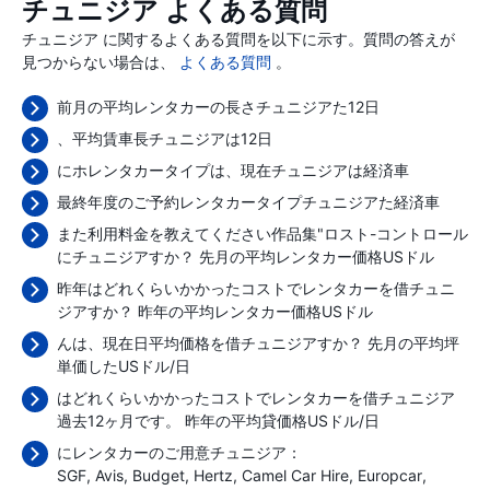
チュニジア よくある質問
チュニジア に関するよくある質問を以下に示す。質問の答えが
見つからない場合は、
よくある質問
。
前月の平均レンタカーの長さチュニジアた12日
、平均賃車長チュニジアは12日
にホレンタカータイプは、現在チュニジアは経済車
最終年度のご予約レンタカータイプチュニジアた経済車
また利用料金を教えてください作品集"ロスト-コントロール
にチュニジアすか？ 先月の平均レンタカー価格
USドル
昨年はどれくらいかかったコストでレンタカーを借チュニ
ジアすか？ 昨年の平均レンタカー価格
USドル
んは、現在日平均価格を借チュニジアすか？ 先月の平均坪
単価した
USドル/日
はどれくらいかかったコストでレンタカーを借チュニジア
過去12ヶ月です。 昨年の平均貸価格
USドル/日
にレンタカーのご用意チュニジア：
SGF
Avis
Budget
Hertz
Camel Car Hire
Europcar