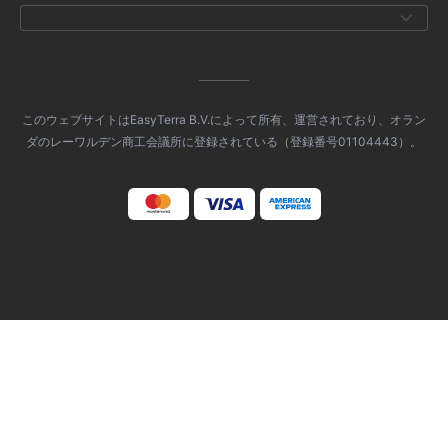
このウェブサイトはEasyTerra B.V.によって所有、運営されており、オラン
ダのレーワルデン商工会議所に登録されている（登録番号01104443）。