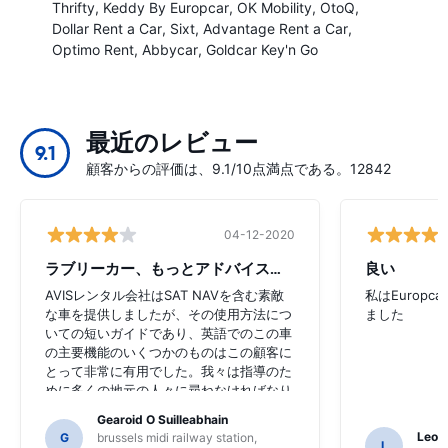
Thrifty
Keddy By Europcar
OK Mobility
OtoQ
Dollar Rent a Car
Sixt
Advantage Rent a Car
Optimo Rent
Abbycar
Goldcar Key'n Go
最近のレビュー
9.1
顧客からの評価は、9.1/10点満点である。12842
04-12-2020
ラブリーカー、もっとアドバイスが必要
良い
AVISレンタル会社はSAT NAVを含む素敵
私はEurop
な車を提供しましたが、その使用方法につ
ました
いての短いガイドであり、英語でのこの車
の主要機能のいくつかのものはこの顧客に
とって非常に有用でした。我々は指導のた
めに多くの地元の人々に尋ねなければなり
ませんでした、そして、私たちはSAT NAV
Gearoid O Suilleabhain
の機能を理解していないかも知れないかも
Leon
G
brussels midi railway station,
L
しれません。