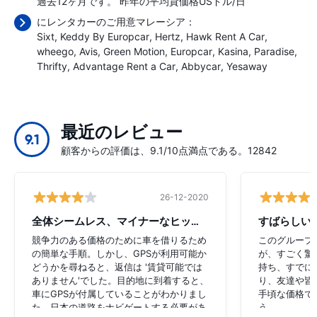
過去12ヶ月です。 昨年の平均貸価格
USドル/日
にレンタカーのご用意マレーシア：
Sixt
Keddy By Europcar
Hertz
Hawk Rent A Car
wheego
Avis
Green Motion
Europcar
Kasina
Paradise
Thrifty
Advantage Rent a Car
Abbycar
Yesaway
最近のレビュー
9.1
顧客からの評価は、9.1/10点満点である。12842
26-12-2020
全体シームレス、マイナーなヒップアップ
すばらしい
競争力のある価格のために車を借りるため
このグループ
の簡単な手順。しかし、GPSが利用可能か
が、すごく驚
どうかを尋ねると、返信は '賃貸可能では
持ち、すでに
ありません'でした。目的地に到着すると、
り、友達や皆
車にGPSが付属していることがわかりまし
手頃な価格で
た。日本の道路をナビゲートする必要があ
う。