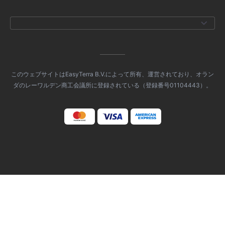
このウェブサイトはEasyTerra B.V.によって所有、運営されており、オラン
ダのレーワルデン商工会議所に登録されている（登録番号01104443）。