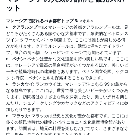
ット
マレーシアで訪れるべき都市トップ 5:
<オル>
クアラルンプール:
マレーシアの首都クアラルンプールは、見
どころがたくさんある賑やかな大都市です。象徴的なペトロナス
ツイン タワーからバトゥ洞窟まで、ここには誰もが楽しめる何
かがあります。クアラルンプールは、活気に満ちたナイトライ
フ、屋台の食べ物、ショッピング シーンでも知られています。
ペナン:
ペナンは豊かな文化遺産を持つ美しい島です。ここに
は、マレーシアで最高の屋台料理がいくつかあるほか、美しいビ
ーチや植民地時代の建築物もあります。ペナン国立公園、ケクロ
ク シ寺院、ペナン ヒルを探索することもできます。
ランカウイ:
ランカウイは、マレーシア沖にある 99 の島から
なる群島です。ここには、世界で最も美しいビーチがいくつかあ
ります。訪問者はさまざまな島を探索したり、美しい夕日を楽し
んだり、シュノーケリングやカヤックなどのアクティビティに参
加したりできます。
マラッカ:
マラッカは歴史と文化が豊かな都市です。ここには
多くの植民地時代の建物とババ ニョニャ文化遺産博物館があり
ます。訪問者は、地元の料理を楽しむだけでなく、さまざまな寺
院、教会、モスクを探索することもできます。