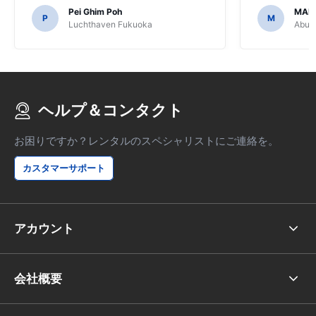
るのでGPSを購入することに決めたのは恐
Pei Ghim Poh
MAI
ろしいことでした。
P
M
Luchthaven Fukuoka
Abu D
ヘルプ＆コンタクト
お困りですか？レンタルのスペシャリストにご連絡を。
カスタマーサポート
アカウント
会社概要