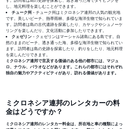
す。訪問者は島の史跡を探索し、透き通った海でダイビングを
し、地元料理を楽しむことができます。
チューク州
- チューク州はミクロネシア連邦の人気の観光地
です。美しいビーチ、熱帯雨林、多様な海洋生物で知られていま
す。訪問者は島の古代遺跡を探索したり、カヤックやシュノーケ
リングを楽​​しんだり、文化活動に参加したりできます。
クェゼリン
- クェゼリンはマーシャル諸島にある島です。自
然のままのビーチ、透き通った海、多様な海洋生物で知られてい
ます。訪問者は島の史跡を探索したり、釣りをしたり、地元料理
を楽しんだりできます。
ミクロネシア連邦で言及する価値のある他の都市には、マジュ
ロ、ナウル、パラオなどがあります。これらの都市にはそれぞれ
独自の魅力やアクティビティがあり、訪れる価値があります。
ミクロネシア連邦のレンタカーの料
金はどうですか？
ミクロネシア連邦のレンタカー料金は、所在地と車の種類によっ