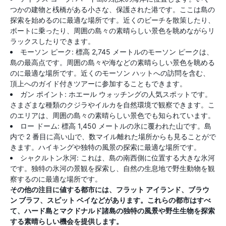
つかの建物と桟橋がある小さな、保護された港です。ここは島の
探索を始めるのに最適な場所です。近くのビーチを散策したり、
ボートに乗ったり、周囲の島々の素晴らしい景色を眺めながらリ
ラックスしたりできます。
モーソン ピーク: 標高 2,745 メートルのモーソン ピークは、
島の最高点です。周囲の島々や海などの素晴らしい景色を眺める
のに最適な場所です。近くのモーソン ハットへの訪問を含む、
頂上へのガイド付きツアーに参加することもできます。
ガン ポイント: ホエール ウォッチングの人気スポットです。
さまざまな種類のクジラやイルカを自然環境で観察できます。こ
のエリアは、周囲の島々の素晴らしい景色でも知られています。
ロー ドーム: 標高 1,450 メートルの氷に覆われた山です。島
内で 2 番目に高い山で、数マイル離れた場所からも見ることがで
きます。ハイキングや独特の風景の探索に最適な場所です。
シャクルトン氷河: これは、島の南西側に位置する大きな氷河
です。独特の氷河の景観を探索し、自然の生息地で野生動物を観
察するのに最適な場所です。
その他の注目に値する都市には、フラット アイランド、ブラウ
ン ブラフ、スピット ベイなどがあります。これらの都市はすべ
て、ハード島とマクドナルド諸島の独特の風景や野生生物を探索
する素晴らしい機会を提供します。