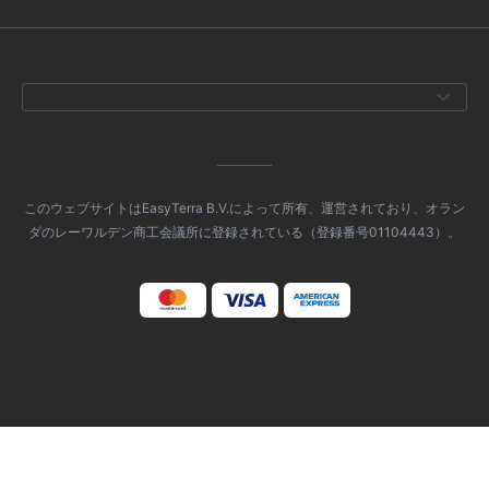
このウェブサイトはEasyTerra B.V.によって所有、運営されており、オラン
ダのレーワルデン商工会議所に登録されている（登録番号01104443）。