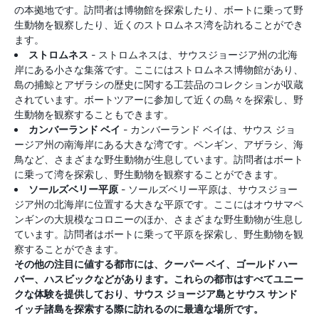
の本拠地です。訪問者は博物館を探索したり、ボートに乗って野
生動物を観察したり、近くのストロムネス湾を訪れることができ
ます。
ストロムネス
- ストロムネスは、サウスジョージア州の北海
岸にある小さな集落です。ここにはストロムネス博物館があり、
島の捕鯨とアザラシの歴史に関する工芸品のコレクションが収蔵
されています。ボートツアーに参加して近くの島々を探索し、野
生動物を観察することもできます。
カンバーランド ベイ
- カンバーランド ベイは、サウス ジョ
ージア州の南海岸にある大きな湾です。ペンギン、アザラシ、海
鳥など、さまざまな野生動物が生息しています。訪問者はボート
に乗って湾を探索し、野生動物を観察することができます。
ソールズベリー平原
- ソールズベリー平原は、サウスジョー
ジア州の北海岸に位置する大きな平原です。ここにはオウサマペ
ンギンの大規模なコロニーのほか、さまざまな野生動物が生息し
ています。訪問者はボートに乗って平原を探索し、野生動物を観
察することができます。
その他の注目に値する都市には、クーパー ベイ、ゴールド ハー
バー、ハスビックなどがあります。これらの都市はすべてユニー
クな体験を提供しており、サウス ジョージア島とサウス サンド
イッチ諸島を探索する際に訪れるのに最適な場所です。