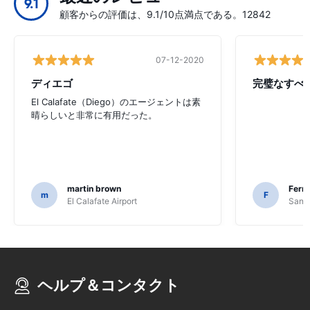
9.1
顧客からの評価は、9.1/10点満点である。12842
07-12-2020
ディエゴ
完璧なすべ
El Calafate（Diego）のエージェントは素
晴らしいと非常に有用だった。
martin brown
Fern
m
F
El Calafate Airport
Santi
ヘルプ＆コンタクト