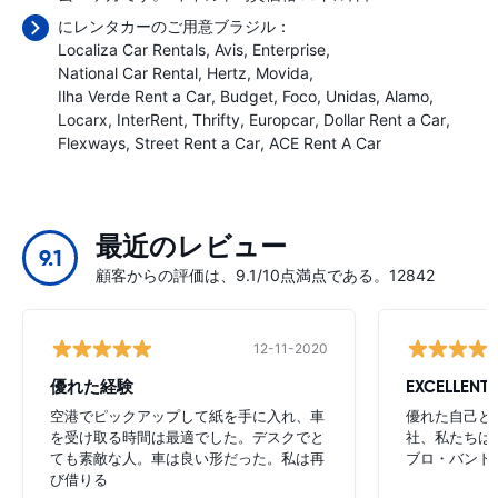
にレンタカーのご用意ブラジル：
Localiza Car Rentals
Avis
Enterprise
National Car Rental
Hertz
Movida
Ilha Verde Rent a Car
Budget
Foco
Unidas
Alamo
Locarx
InterRent
Thrifty
Europcar
Dollar Rent a Car
Flexways
Street Rent a Car
ACE Rent A Car
最近のレビュー
9.1
顧客からの評価は、9.1/10点満点である。12842
12-11-2020
優れた経験
EXCELLENT
空港でピックアップして紙を手に入れ、車
優れた自己との
を受け取る時間は最適でした。デスクでと
社、私たちは
ても素敵な人。車は良い形だった。私は再
ブロ・バンド
び借りる