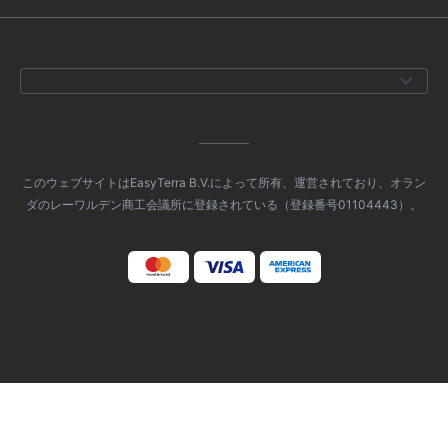
このウェブサイトはEasyTerra B.V.によって所有、運営されており、オラン
ダのレーワルデン商工会議所に登録されている（登録番号01104443）。