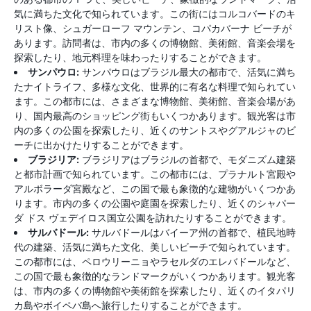
気に満ちた文化で知られています。この街にはコルコバードのキ
リスト像、シュガーローフ マウンテン、コパカバーナ ビーチが
あります。訪問者は、市内の多くの博物館、美術館、音楽会場を
探索したり、地元料理を味わったりすることができます。
サンパウロ:
サンパウロはブラジル最大の都市で、活気に満ち
たナイトライフ、多様な文化、世界的に有名な料理で知られてい
ます。この都市には、さまざまな博物館、美術館、音楽会場があ
り、国内最高のショッピング街もいくつかあります。観光客は市
内の多くの公園を探索したり、近くのサントスやグアルジャのビ
ーチに出かけたりすることができます。
ブラジリア:
ブラジリアはブラジルの首都で、モダニズム建築
と都市計画で知られています。この都市には、プラナルト宮殿や
アルボラーダ宮殿など、この国で最も象徴的な建物がいくつかあ
ります。市内の多くの公園や庭園を探索したり、近くのシャパー
ダ ドス ヴェデイロス国立公園を訪れたりすることができます。
サルバドール:
サルバドールはバイーア州の首都で、植民地時
代の建築、活気に満ちた文化、美しいビーチで知られています。
この都市には、ペロウリーニョやラセルダのエレバドールなど、
この国で最も象徴的なランドマークがいくつかあります。観光客
は、市内の多くの博物館や美術館を探索したり、近くのイタパリ
カ島やボイペバ島へ旅行したりすることができます。