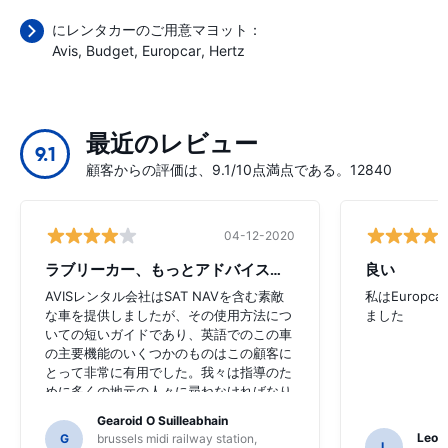
にレンタカーのご用意マヨット：
Avis
Budget
Europcar
Hertz
最近のレビュー
9.1
顧客からの評価は、9.1/10点満点である。12840
04-12-2020
ラブリーカー、もっとアドバイスが必要
良い
AVISレンタル会社はSAT NAVを含む素敵
私はEurop
な車を提供しましたが、その使用方法につ
ました
いての短いガイドであり、英語でのこの車
の主要機能のいくつかのものはこの顧客に
とって非常に有用でした。我々は指導のた
めに多くの地元の人々に尋ねなければなり
ませんでした、そして、私たちはSAT NAV
Gearoid O Suilleabhain
の機能を理解していないかも知れないかも
Leon
G
brussels midi railway station,
L