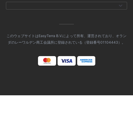
このウェブサイトはEasyTerra B.V.によって所有、運営されており、オラン
ダのレーワルデン商工会議所に登録されている（登録番号01104443）。