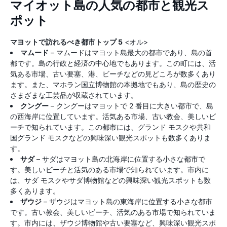
マイオット島の人気の都市と観光ス
ポット
マヨットで訪れるべき都市トップ 5
<オル>
マムード
– マムードはマヨット島最大の都市であり、島の首
都です。島の行政と経済の中心地でもあります。この町には、活
気ある市場、古い要塞、港、ビーチなどの見どころが数多くあり
ます。また、マホラン国立博物館の本拠地でもあり、島の歴史の
さまざまな工芸品が収蔵されています。
クングー
– クングーはマヨットで 2 番目に大きい都市で、島
の西海岸に位置しています。活気ある市場、古い教会、美しいビ
ーチで知られています。この都市には、グランド モスクや共和
国グランド モスクなどの興味深い観光スポットも数多くありま
す。
サダ
– サダはマヨット島の北海岸に位置する小さな都市で
す。美しいビーチと活気のある市場で知られています。市内に
は、サダ モスクやサダ博物館などの興味深い観光スポットも数
多くあります。
ザウジ
– ザウジはマヨット島の東海岸に位置する小さな都市
です。古い教会、美しいビーチ、活気のある市場で知られていま
す。市内には、ザウジ博物館や古い要塞など、興味深い観光スポ