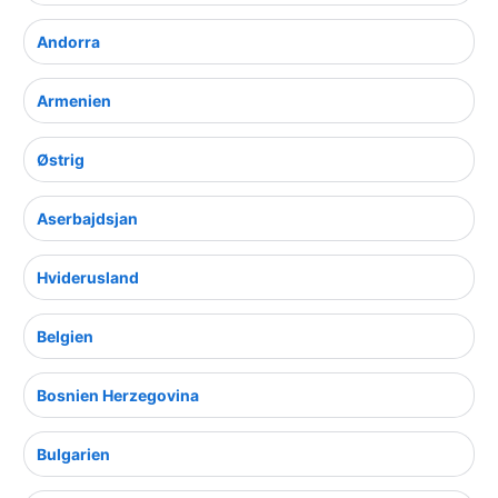
Andorra
Armenien
Østrig
Aserbajdsjan
Hviderusland
Belgien
Bosnien Herzegovina
Bulgarien