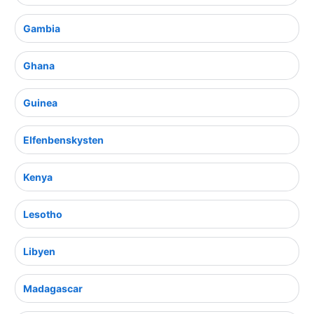
Gambia
Ghana
Guinea
Elfenbenskysten
Kenya
Lesotho
Libyen
Madagascar