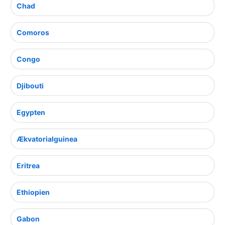
Chad
Comoros
Congo
Djibouti
Egypten
Ækvatorialguinea
Eritrea
Ethiopien
Gabon