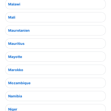
Malawi
Mali
Mauretanien
Mauritius
Mayotte
Marokko
Mozambique
Namibia
Niger