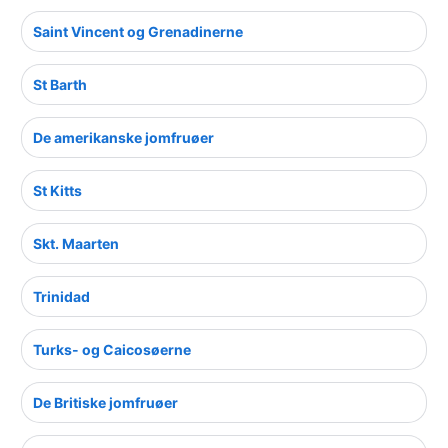
Saint Vincent og Grenadinerne
St Barth
De amerikanske jomfruøer
St Kitts
Skt. Maarten
Trinidad
Turks- og Caicosøerne
De Britiske jomfruøer