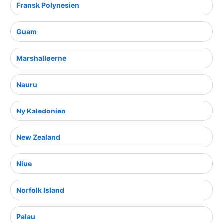
Fransk Polynesien
Guam
Marshalløerne
Nauru
Ny Kaledonien
New Zealand
Niue
Norfolk Island
Palau