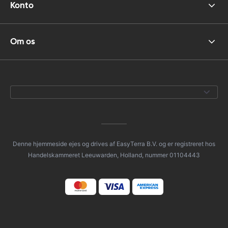
Konto
Om os
Denne hjemmeside ejes og drives af EasyTerra B.V. og er registreret hos
Handelskammeret Leeuwarden, Holland, nummer 01104443