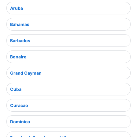
Aruba
Bahamas
Barbados
Bonaire
Grand Cayman
Cuba
Curacao
Dominica