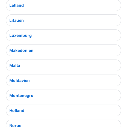
Letland
Litauen
Luxemburg
Makedonien
Malta
Moldavien
Montenegro
Holland
Norge