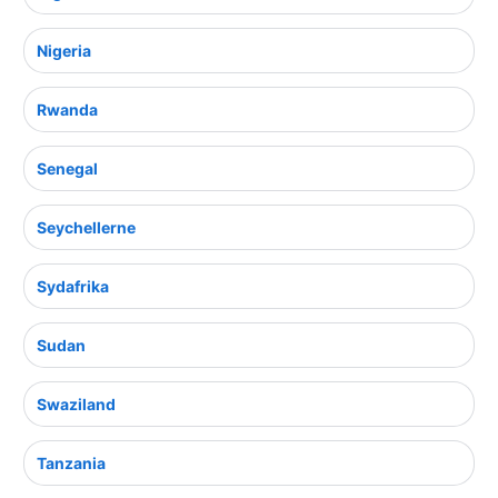
Nigeria
Rwanda
Senegal
Seychellerne
Sydafrika
Sudan
Swaziland
Tanzania