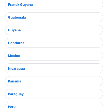
Fransk Guyana
Guatemala
Guyana
Honduras
Mexico
Nicaragua
Panama
Paraguay
Peru