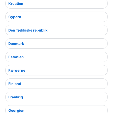
Kroatien
Cypern
Den Tjekkiske republik
Danmark
Estonien
Færøerne
Finland
Frankrig
Georgien