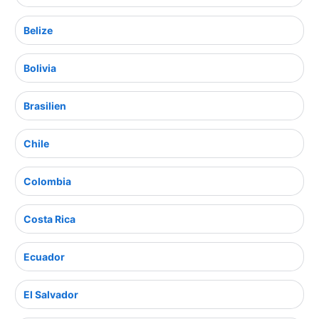
Belize
Bolivia
Brasilien
Chile
Colombia
Costa Rica
Ecuador
El Salvador