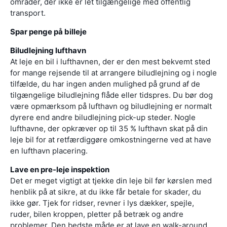
områder, der ikke er let tilgængelige med offentlig
transport.
Spar penge på billeje
Biludlejning lufthavn
At leje en bil i lufthavnen, der er den mest bekvemt sted
for mange rejsende til at arrangere biludlejning og i nogle
tilfælde, du har ingen anden mulighed på grund af de
tilgængelige biludlejning flåde eller tidspres. Du bør dog
være opmærksom på lufthavn og biludlejning er normalt
dyrere end andre biludlejning pick-up steder. Nogle
lufthavne, der opkræver op til 35 % lufthavn skat på din
leje bil for at retfærdiggøre omkostningerne ved at have
en lufthavn placering.
Lave en pre-leje inspektion
Det er meget vigtigt at tjekke din leje bil før kørslen med
henblik på at sikre, at du ikke får betale for skader, du
ikke gør. Tjek for ridser, revner i lys dækker, spejle,
ruder, bilen kroppen, pletter på betræk og andre
problemer. Den bedste måde er at lave en walk-around