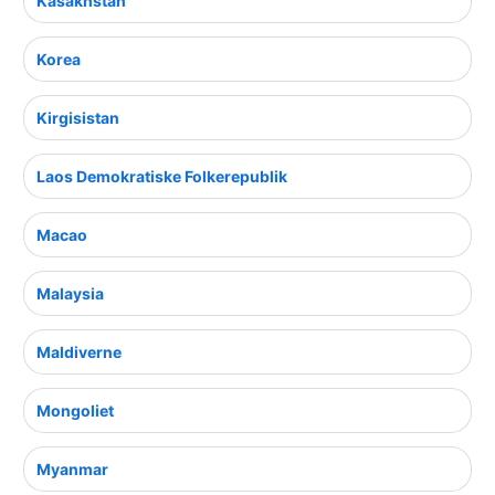
Kasakhstan
Korea
Kirgisistan
Laos Demokratiske Folkerepublik
Macao
Malaysia
Maldiverne
Mongoliet
Myanmar