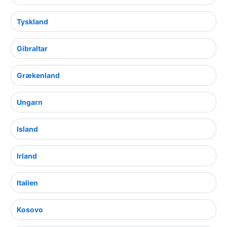
Tyskland
Gibraltar
Grækenland
Ungarn
Island
Irland
Italien
Kosovo