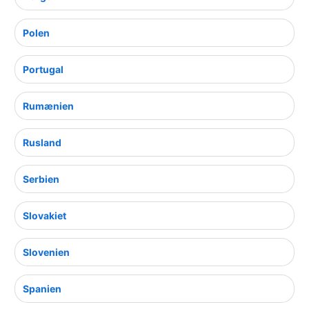
Polen
Portugal
Rumænien
Rusland
Serbien
Slovakiet
Slovenien
Spanien