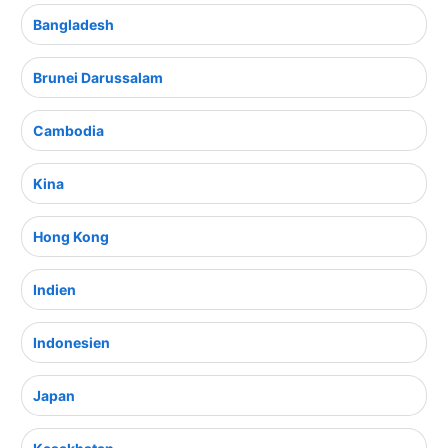
Bangladesh
Brunei Darussalam
Cambodia
Kina
Hong Kong
Indien
Indonesien
Japan