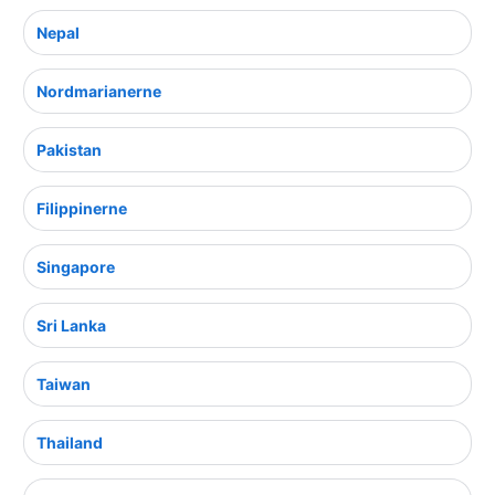
Nepal
Nordmarianerne
Pakistan
Filippinerne
Singapore
Sri Lanka
Taiwan
Thailand