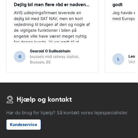
Dejlig bil men flere råd er nødvendige
godt
AVIS udlejningsfirmaet leverede en
Jeg havde en
dejlig bil med SAT NAV, men en kort
med Europca
vejledning til brugen af ​​den og nogle af
de vigtigste funktioner i bilen på
engelsk ville have været meget nyttig
for denne kunde. Vi var nødt til at
spørge en række lokalbefolkningen til
Gearoid O Suilleabhain
vejledning, og kun for det kunne vi ikke
Leon
G
brussels midi railway station,
L
have regnet ud af SAT NAV's
Victor
Brussels, BE
funktioner.
Hjælp og kontakt
Har du brug for hjælp? Så kontakt vores lejespecialister.
Kundeservice