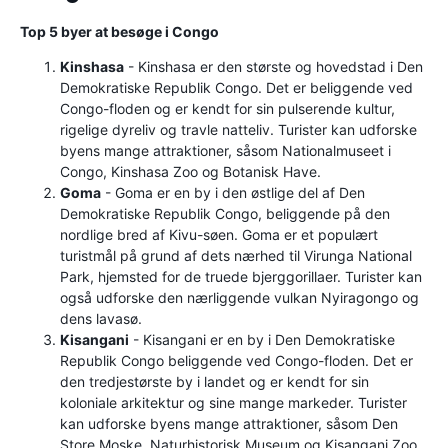
Top 5 byer at besøge i Congo
Kinshasa
- Kinshasa er den største og hovedstad i Den
Demokratiske Republik Congo. Det er beliggende ved
Congo-floden og er kendt for sin pulserende kultur,
rigelige dyreliv og travle natteliv. Turister kan udforske
byens mange attraktioner, såsom Nationalmuseet i
Congo, Kinshasa Zoo og Botanisk Have.
Goma
- Goma er en by i den østlige del af Den
Demokratiske Republik Congo, beliggende på den
nordlige bred af Kivu-søen. Goma er et populært
turistmål på grund af dets nærhed til Virunga National
Park, hjemsted for de truede bjerggorillaer. Turister kan
også udforske den nærliggende vulkan Nyiragongo og
dens lavasø.
Kisangani
- Kisangani er en by i Den Demokratiske
Republik Congo beliggende ved Congo-floden. Det er
den tredjestørste by i landet og er kendt for sin
koloniale arkitektur og sine mange markeder. Turister
kan udforske byens mange attraktioner, såsom Den
Store Moske, Naturhistorisk Museum og Kisangani Zoo.