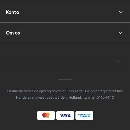
Konto
Om os
Denne hjemmeside ejes og drives af EasyTerra B.V. og er registreret hos
Handelskammeret Leeuwarden, Holland, nummer 01104443