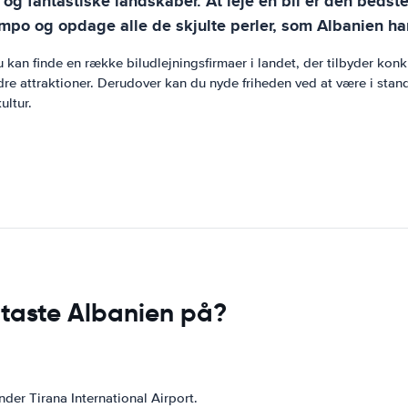
e og fantastiske landskaber. At leje en bil er den beds
empo og opdage alle de skjulte perler, som Albanien ha
 kan finde en række biludlejningsfirmaer i landet, der tilbyder kon
 attraktioner. Derudover kan du nyde friheden ved at være i stand til
ultur.
taste Albanien på?
under Tirana International Airport.