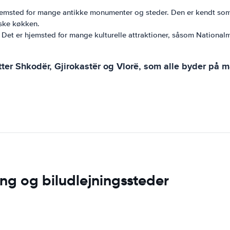
 hjemsted for mange antikke monumenter og steder. Den er kendt som 
nske køkken.
 Det er hjemsted for mange kulturelle attraktioner, såsom Nationalm
er Shkodër, Gjirokastër og Vlorë, som alle byder på mas
ng og biludlejningssteder