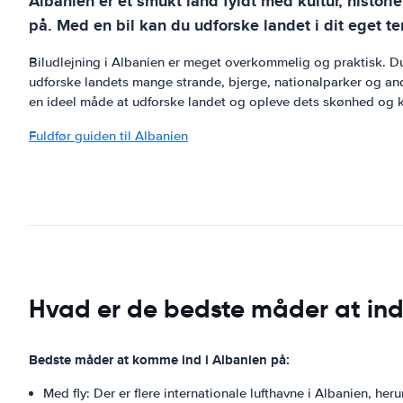
Albanien er et smukt land fyldt med kultur, histori
på. Med en bil kan du udforske landet i dit eget t
Biludlejning i Albanien er meget overkommelig og praktisk. Du
udforske landets mange strande, bjerge, nationalparker og andre
en ideel måde at udforske landet og opleve dets skønhed og k
Fuldfør guiden til Albanien
Hvad er de bedste måder at ind
Bedste måder at komme ind i Albanien på:
Med fly: Der er flere internationale lufthavne i Albanien, her