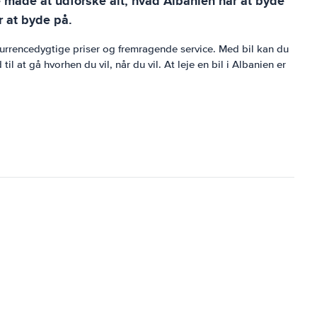
te måde at udforske alt, hvad Albanien har at byde
r at byde på.
kurrencedygtige priser og fremragende service. Med bil kan du
 at gå hvorhen du vil, når du vil. At leje en bil i Albanien er