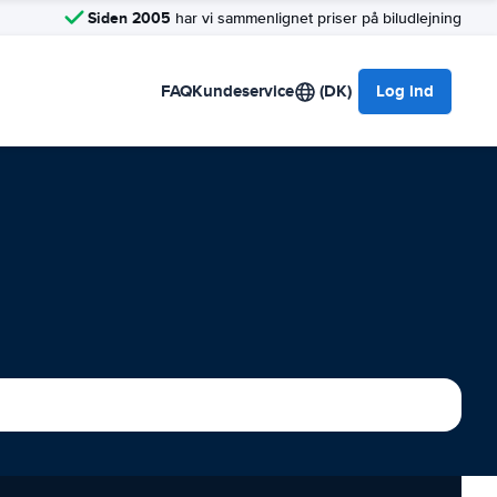
Siden 2005
har vi sammenlignet priser på biludlejning
FAQ
Kundeservice
(DK)
Log ind