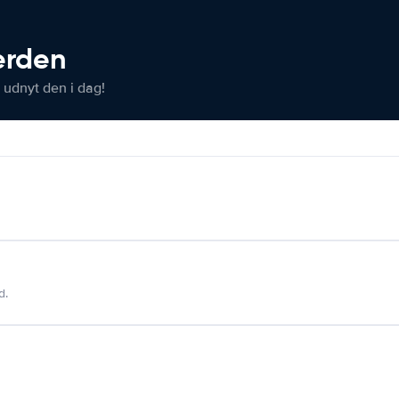
verden
 udnyt den i dag!
d.