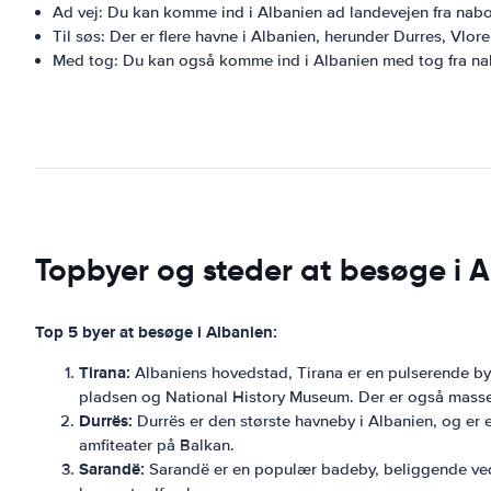
Ad vej: Du kan komme ind i Albanien ad landevejen fra n
Til søs: Der er flere havne i Albanien, herunder Durres, Vlor
Med tog: Du kan også komme ind i Albanien med tog fra n
Topbyer og steder at besøge i 
Top 5 byer at besøge i Albanien:
Tirana:
Albaniens hovedstad, Tirana er en pulserende by
pladsen og National History Museum. Der er også masser
Durrës:
Durrës er den største havneby i Albanien, og er 
amfiteater på Balkan.
Sarandë:
Sarandë er en populær badeby, beliggende ved D