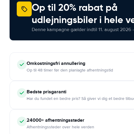
Op til 20% rabat på
udlejningsbiler i hele 
Denne kampagne gælder indtil 11. august 2026 -
Omkostningsfri
annullering
Op til 48 timer før den planlagte afhentningstid
Bedste prisgaranti
Har du fundet en bedre pris? Så giver vi dig et bedre tilbu
24000+
afhentningssteder
Afhentningssteder over hele verden