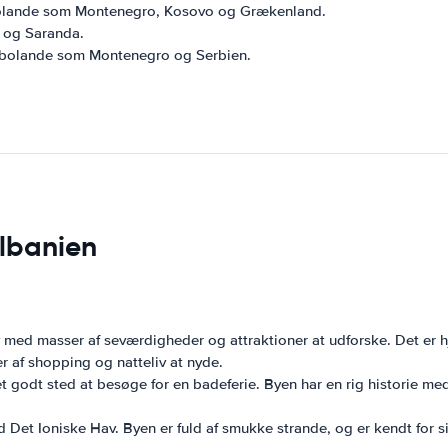
abolande som Montenegro, Kosovo og Grækenland.
e og Saranda.
abolande som Montenegro og Serbien.
Albanien
 med masser af seværdigheder og attraktioner at udforske. Det er 
 af shopping og natteliv at nyde.
et godt sted at besøge for en badeferie. Byen har en rig historie me
et Ioniske Hav. Byen er fuld af smukke strande, og er kendt for sit