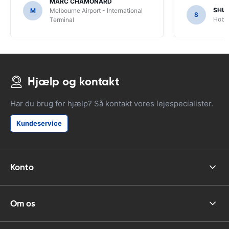
MARC CHAMONARD
SHU
M
Melbourne Airport - International
S
Hobar
Terminal
Hjælp og kontakt
Har du brug for hjælp? Så kontakt vores lejespecialister.
Kundeservice
Konto
Om os