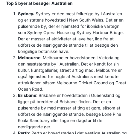
Top 5 byer at besøge i Australien
Sydney
: Sydney er den mest folkerige by i Australien
og er statens hovedstad i New South Wales. Det er en
pulserende by, der er hjemsted for ikoniske vartegn
som Sydney Opera House og Sydney Harbour Bridge.
Der er masser af aktiviteter at lave her, lige fra at
udforske de nærliggende strande til at besøge den
kongelige botaniske have.
Melbourne
: Melbourne er hovedstaden i Victoria og
den næststørste by i Australien. Det er kendt for sin
kultur, kunstgallerier, street art og mad. Melbourne er
også hjemsted for nogle af Australiens mest kendte
attraktioner, såsom Melbourne Cricket Ground og Great
Ocean Road.
Brisbane
: Brisbane er hovedstaden i Queensland og
ligger på bredden af ​​Brisbane-floden. Det er en
pulserende by med masser af ting at gøre, såsom at
udforske de nærliggende strande, besøge Lone Pine
Koala Sanctuary eller tage en dagstur til de
nærliggende øer.
Perth
: Perth er hovedstaden i det vestlige Australien og