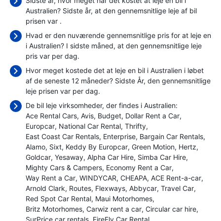
Sidste år, hvor meget har det kostet at leje en bil i
Australien? Sidste år, at den gennemsnitlige leje af bil
prisen var
.
Hvad er den nuværende gennemsnitlige pris for at leje en
i Australien? I sidste måned, at den gennemsnitlige leje
pris var
per dag.
Hvor meget kostede det at leje en bil i Australien i løbet
af de seneste 12 måneder? Sidste År, den gennemsnitlige
leje prisen var
per dag.
De bil leje virksomheder, der findes i Australien:
Ace Rental Cars
Avis
Budget
Dollar Rent a Car
Europcar
National Car Rental
Thrifty
East Coast Car Rentals
Enterprise
Bargain Car Rentals
Alamo
Sixt
Keddy By Europcar
Green Motion
Hertz
Goldcar
Yesaway
Alpha Car Hire
Simba Car Hire
Mighty Cars & Campers
Economy Rent a Car
Way Rent a Car
WINDYCAR
CHEAPA
ACE Rent-a-car
Arnold Clark
Routes
Flexways
Abbycar
Travel Car
Red Spot Car Rental
Maui Motorhomes
Britz Motorhomes
Carwiz rent a car
Circular car hire
SurPrice car rentals
FireFly Car Rental