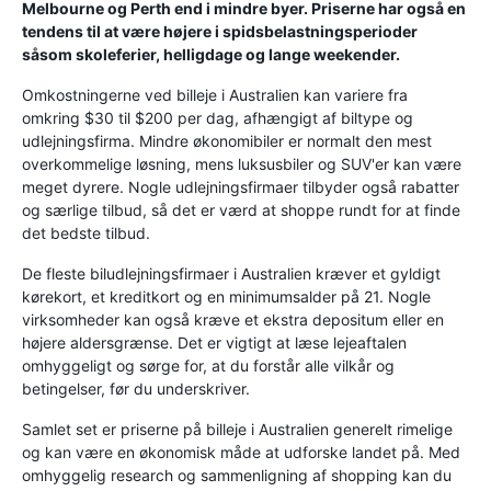
Melbourne og Perth end i mindre byer. Priserne har også en
tendens til at være højere i spidsbelastningsperioder
såsom skoleferier, helligdage og lange weekender.
Omkostningerne ved billeje i Australien kan variere fra
omkring $30 til $200 per dag, afhængigt af biltype og
udlejningsfirma. Mindre økonomibiler er normalt den mest
overkommelige løsning, mens luksusbiler og SUV'er kan være
meget dyrere. Nogle udlejningsfirmaer tilbyder også rabatter
og særlige tilbud, så det er værd at shoppe rundt for at finde
det bedste tilbud.
De fleste biludlejningsfirmaer i Australien kræver et gyldigt
kørekort, et kreditkort og en minimumsalder på 21. Nogle
virksomheder kan også kræve et ekstra depositum eller en
højere aldersgrænse. Det er vigtigt at læse lejeaftalen
omhyggeligt og sørge for, at du forstår alle vilkår og
betingelser, før du underskriver.
Samlet set er priserne på billeje i Australien generelt rimelige
og kan være en økonomisk måde at udforske landet på. Med
omhyggelig research og sammenligning af shopping kan du