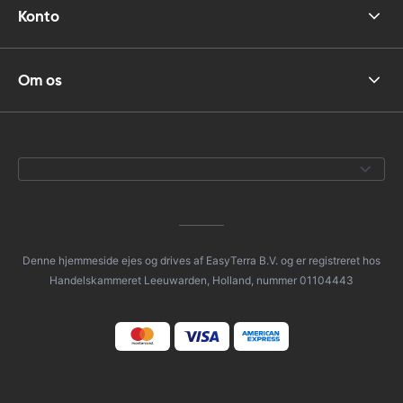
Konto
Om os
Denne hjemmeside ejes og drives af EasyTerra B.V. og er registreret hos
Handelskammeret Leeuwarden, Holland, nummer 01104443