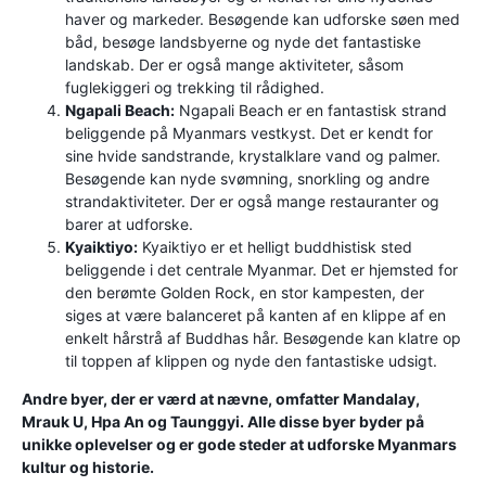
haver og markeder. Besøgende kan udforske søen med
båd, besøge landsbyerne og nyde det fantastiske
landskab. Der er også mange aktiviteter, såsom
fuglekiggeri og trekking til rådighed.
Ngapali Beach:
Ngapali Beach er en fantastisk strand
beliggende på Myanmars vestkyst. Det er kendt for
sine hvide sandstrande, krystalklare vand og palmer.
Besøgende kan nyde svømning, snorkling og andre
strandaktiviteter. Der er også mange restauranter og
barer at udforske.
Kyaiktiyo:
Kyaiktiyo er et helligt buddhistisk sted
beliggende i det centrale Myanmar. Det er hjemsted for
den berømte Golden Rock, en stor kampesten, der
siges at være balanceret på kanten af ​​en klippe af en
enkelt hårstrå af Buddhas hår. Besøgende kan klatre op
til toppen af ​​klippen og nyde den fantastiske udsigt.
Andre byer, der er værd at nævne, omfatter Mandalay,
Mrauk U, Hpa An og Taunggyi. Alle disse byer byder på
unikke oplevelser og er gode steder at udforske Myanmars
kultur og historie.