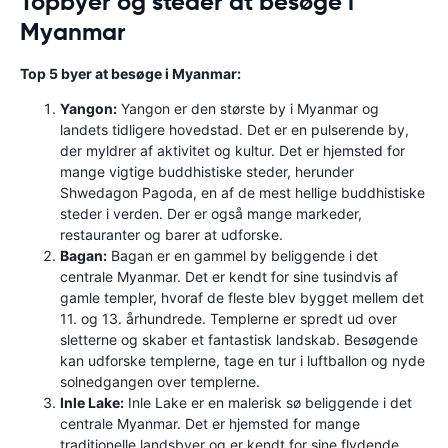
Topbyer og steder at besøge i
Myanmar
Top 5 byer at besøge i Myanmar:
Yangon:
Yangon er den største by i Myanmar og
landets tidligere hovedstad. Det er en pulserende by,
der myldrer af aktivitet og kultur. Det er hjemsted for
mange vigtige buddhistiske steder, herunder
Shwedagon Pagoda, en af ​​de mest hellige buddhistiske
steder i verden. Der er også mange markeder,
restauranter og barer at udforske.
Bagan:
Bagan er en gammel by beliggende i det
centrale Myanmar. Det er kendt for sine tusindvis af
gamle templer, hvoraf de fleste blev bygget mellem det
11. og 13. århundrede. Templerne er spredt ud over
sletterne og skaber et fantastisk landskab. Besøgende
kan udforske templerne, tage en tur i luftballon og nyde
solnedgangen over templerne.
Inle Lake:
Inle Lake er en malerisk sø beliggende i det
centrale Myanmar. Det er hjemsted for mange
traditionelle landsbyer og er kendt for sine flydende