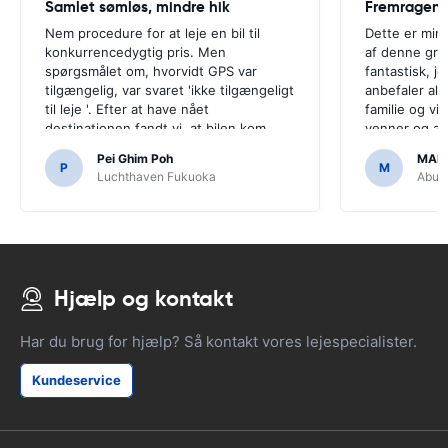
Samlet sømløs, mindre hik
Fremragend
Nem procedure for at leje en bil til
Dette er min 
konkurrencedygtig pris. Men
af denne gru
spørgsmålet om, hvorvidt GPS var
fantastisk, j
tilgængelig, var svaret 'ikke tilgængeligt
anbefaler all
til leje '. Efter at have nået
familie og v
destinationen fandt vi, at bilen kom
venner og all
med GPS.Det ville have været
overkommelig
Pei Ghim Poh
MAI
forfærdeligt, hvis vi havde besluttet at
P
M
Luchthaven Fukuoka
Abu D
købe en GPS, da det var nødvendigt at
navigere japanske veje.
Hjælp og kontakt
Har du brug for hjælp? Så kontakt vores lejespecialister.
Kundeservice