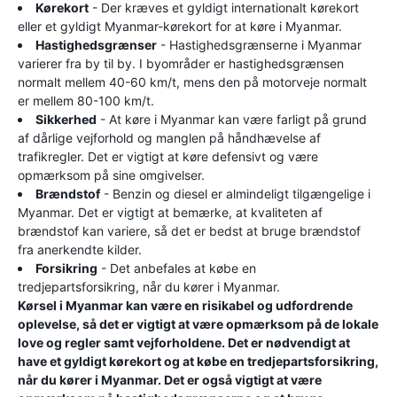
Kørekort
- Der kræves et gyldigt internationalt kørekort
eller et gyldigt Myanmar-kørekort for at køre i Myanmar.
Hastighedsgrænser
- Hastighedsgrænserne i Myanmar
varierer fra by til by. I byområder er hastighedsgrænsen
normalt mellem 40-60 km/t, mens den på motorveje normalt
er mellem 80-100 km/t.
Sikkerhed
- At køre i Myanmar kan være farligt på grund
af dårlige vejforhold og manglen på håndhævelse af
trafikregler. Det er vigtigt at køre defensivt og være
opmærksom på sine omgivelser.
Brændstof
- Benzin og diesel er almindeligt tilgængelige i
Myanmar. Det er vigtigt at bemærke, at kvaliteten af ​​
brændstof kan variere, så det er bedst at bruge brændstof
fra anerkendte kilder.
Forsikring
- Det anbefales at købe en
tredjepartsforsikring, når du kører i Myanmar.
Kørsel i Myanmar kan være en risikabel og udfordrende
oplevelse, så det er vigtigt at være opmærksom på de lokale
love og regler samt vejforholdene. Det er nødvendigt at
have et gyldigt kørekort og at købe en tredjepartsforsikring,
når du kører i Myanmar. Det er også vigtigt at være