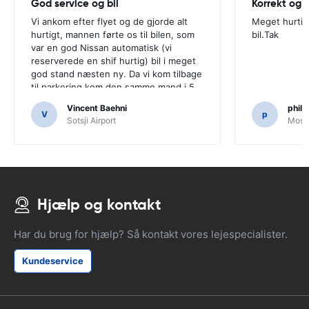
God service og bil
Korrekt og 
Vi ankom efter flyet og de gjorde alt
Meget hurtigt
hurtigt, mannen førte os til bilen, som
bil.Tak
var en god Nissan automatisk (vi
reserverede en shif hurtig) bil i meget
god stand næsten ny. Da vi kom tilbage
til parkering kom den samme mand i 5
minutter og efter en hurtig check
Vincent Baehni
phili
forlod vi. Meget venlige og hyggelige.
V
p
Sotsji Airport
Mosc
Vi kan kun anbefale dette firma.
Hjælp og kontakt
Har du brug for hjælp? Så kontakt vores lejespecialister.
Kundeservice