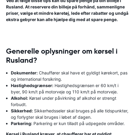
Ved at følge disse tips kan du spare penge på din billeje i
Rusland. At reservere din billeje på forhånd, sammenligne
priser, vælge et mindre køretøj, lede efter rabatter og undgå
ekstra gebyrer kan alle hjælpe dig med at spare penge.
Generelle oplysninger om kørsel i
Rusland?
Dokumenter:
Chauffører skal have et gyldigt kørekort, pas
og international forsikring.
Hastighedsgrænser:
Hastighedsgrænsen er 60 km/t i
byer, 90 km/t på motorveje og 110 km/t på motorveje.
Alkohol:
Kørsel under påvirkning af alkohol er strengt
forbudt.
Sikkerhed:
Sikkerhedsseler skal bruges på alle tidspunkter,
og forlygter skal bruges i løbet af dagen.
Parkering:
Parkering er kun tilladt på udpegede områder.
Kørsel i Rusland kræver, at chauffører har et gyldigt