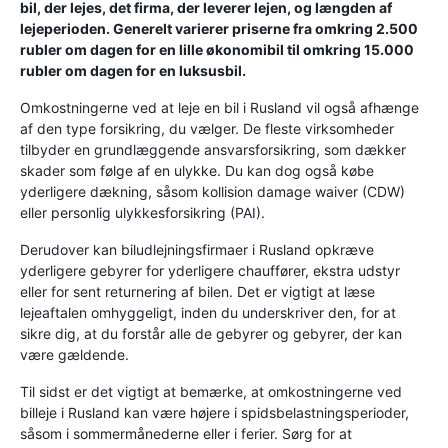
bil, der lejes, det firma, der leverer lejen, og længden af ​​
lejeperioden. Generelt varierer priserne fra omkring 2.500
rubler om dagen for en lille økonomibil til omkring 15.000
rubler om dagen for en luksusbil.
Omkostningerne ved at leje en bil i Rusland vil også afhænge
af den type forsikring, du vælger. De fleste virksomheder
tilbyder en grundlæggende ansvarsforsikring, som dækker
skader som følge af en ulykke. Du kan dog også købe
yderligere dækning, såsom kollision damage waiver (CDW)
eller personlig ulykkesforsikring (PAI).
Derudover kan biludlejningsfirmaer i Rusland opkræve
yderligere gebyrer for yderligere chauffører, ekstra udstyr
eller for sent returnering af bilen. Det er vigtigt at læse
lejeaftalen omhyggeligt, inden du underskriver den, for at
sikre dig, at du forstår alle de gebyrer og gebyrer, der kan
være gældende.
Til sidst er det vigtigt at bemærke, at omkostningerne ved
billeje i Rusland kan være højere i spidsbelastningsperioder,
såsom i sommermånederne eller i ferier. Sørg for at