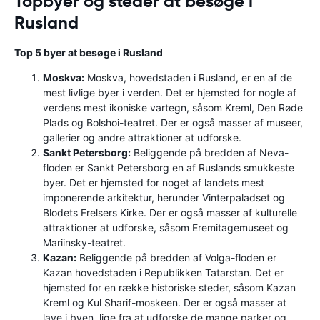
Topbyer og steder at besøge i
Rusland
Top 5 byer at besøge i Rusland
Moskva:
Moskva, hovedstaden i Rusland, er en af ​​de
mest livlige byer i verden. Det er hjemsted for nogle af
verdens mest ikoniske vartegn, såsom Kreml, Den Røde
Plads og Bolshoi-teatret. Der er også masser af museer,
gallerier og andre attraktioner at udforske.
Sankt Petersborg:
Beliggende på bredden af ​​Neva-
floden er Sankt Petersborg en af ​​Ruslands smukkeste
byer. Det er hjemsted for noget af landets mest
imponerende arkitektur, herunder Vinterpaladset og
Blodets Frelsers Kirke. Der er også masser af kulturelle
attraktioner at udforske, såsom Eremitagemuseet og
Mariinsky-teatret.
Kazan:
Beliggende på bredden af ​​Volga-floden er
Kazan hovedstaden i Republikken Tatarstan. Det er
hjemsted for en række historiske steder, såsom Kazan
Kreml og Kul Sharif-moskeen. Der er også masser at
lave i byen, lige fra at udforske de mange parker og