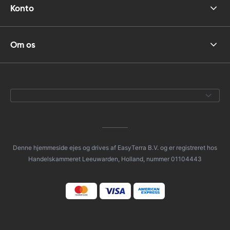
Konto
Om os
Denne hjemmeside ejes og drives af EasyTerra B.V. og er registreret hos
Handelskammeret Leeuwarden, Holland, nummer 01104443