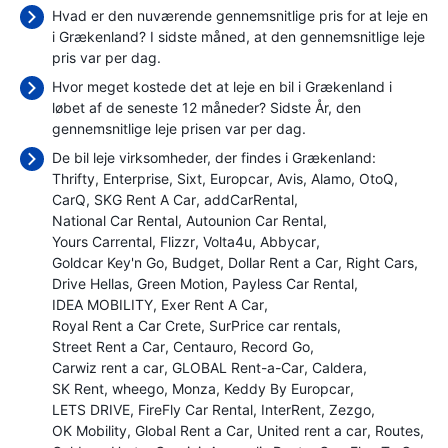
Hvad er den nuværende gennemsnitlige pris for at leje en
i Grækenland? I sidste måned, at den gennemsnitlige leje
pris var
per dag.
Hvor meget kostede det at leje en bil i Grækenland i
løbet af de seneste 12 måneder? Sidste År, den
gennemsnitlige leje prisen var
per dag.
De bil leje virksomheder, der findes i Grækenland:
Thrifty
Enterprise
Sixt
Europcar
Avis
Alamo
OtoQ
CarQ
SKG Rent A Car
addCarRental
National Car Rental
Autounion Car Rental
Yours Carrental
Flizzr
Volta4u
Abbycar
Goldcar Key'n Go
Budget
Dollar Rent a Car
Right Cars
Drive Hellas
Green Motion
Payless Car Rental
IDEA MOBILITY
Exer Rent A Car
Royal Rent a Car Crete
SurPrice car rentals
Street Rent a Car
Centauro
Record Go
Carwiz rent a car
GLOBAL Rent-a-Car
Caldera
SK Rent
wheego
Monza
Keddy By Europcar
LETS DRIVE
FireFly Car Rental
InterRent
Zezgo
OK Mobility
Global Rent a Car
United rent a car
Routes