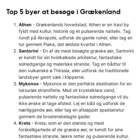
Top 5 byer at besøge i Grækenland
Athen
- Grækenlands hovedstad, Athen er en travl by
fyldt med kultur, historie og et pulserende natteliv. Tag
rundt på Akropolis, udforsk de gamle ruiner, eller tag en
tur gennem Plaka, det ældste kvarter i Athen.
Santorini
- En af de mest besøgte græske øer, Santorini
er kendt for sin hvidkalkede arkitektur, fantastiske
solnedgange og maleriske strande. Tag en bådtur til
den vulkanske ø Thirasia, eller udforsk de traditionelle
landsbyer gemt væk i klipperne.
Mykonos
- Mykonos er den perfekte destination for en
luksuriøs strandferie. Med sit krystalklare vand,
pulserende natteliv og fantastiske solnedgange vil du
ikke ønske at tage afsted. Lej en båd og udforsk de
nærliggende øer, eller tag en afslappet spadseretur
gennem de brostensbelagte gader.
Kreta
- Kreta, som er den største og mest
forskelligartede af de græske øer, er kendt for sine
fantastiske strande, lækre retter og pulserende kultur.