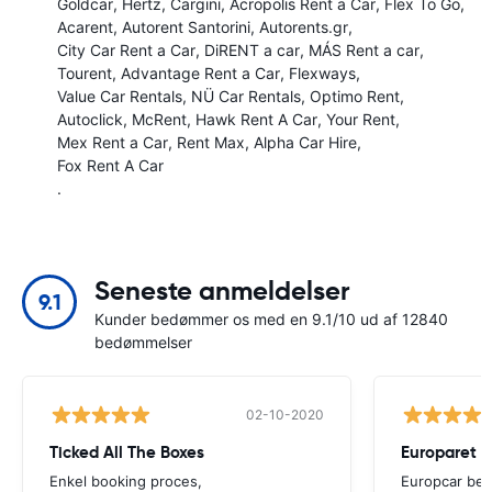
Goldcar
Hertz
Cargini
Acropolis Rent a Car
Flex To Go
Acarent
Autorent Santorini
Autorents.gr
City Car Rent a Car
DiRENT a car
MÁS Rent a car
Tourent
Advantage Rent a Car
Flexways
Value Car Rentals
NÜ Car Rentals
Optimo Rent
Autoclick
McRent
Hawk Rent A Car
Your Rent
Mex Rent a Car
Rent Max
Alpha Car Hire
Fox Rent A Car
.
Seneste anmeldelser
9.1
Kunder bedømmer os med en 9.1/10 ud af 12840
bedømmelser
02-10-2020
Ticked All The Boxes
Europaret g
Enkel booking proces,
Europcar bed