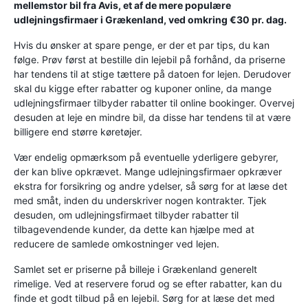
mellemstor bil fra Avis, et af de mere populære
udlejningsfirmaer i Grækenland, ved omkring €30 pr. dag.
Hvis du ønsker at spare penge, er der et par tips, du kan
følge. Prøv først at bestille din lejebil på forhånd, da priserne
har tendens til at stige tættere på datoen for lejen. Derudover
skal du kigge efter rabatter og kuponer online, da mange
udlejningsfirmaer tilbyder rabatter til online bookinger. Overvej
desuden at leje en mindre bil, da disse har tendens til at være
billigere end større køretøjer.
Vær endelig opmærksom på eventuelle yderligere gebyrer,
der kan blive opkrævet. Mange udlejningsfirmaer opkræver
ekstra for forsikring og andre ydelser, så sørg for at læse det
med småt, inden du underskriver nogen kontrakter. Tjek
desuden, om udlejningsfirmaet tilbyder rabatter til
tilbagevendende kunder, da dette kan hjælpe med at
reducere de samlede omkostninger ved lejen.
Samlet set er priserne på billeje i Grækenland generelt
rimelige. Ved at reservere forud og se efter rabatter, kan du
finde et godt tilbud på en lejebil. Sørg for at læse det med