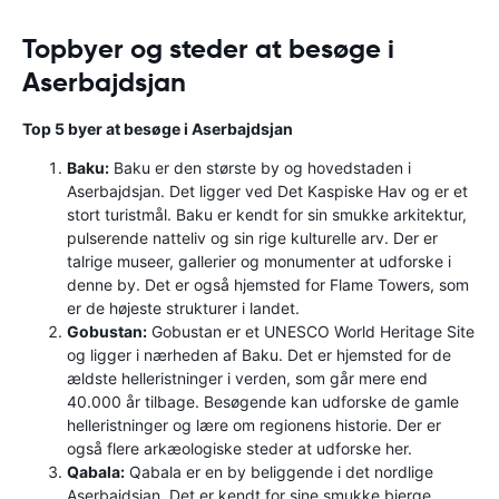
Topbyer og steder at besøge i
Aserbajdsjan
Top 5 byer at besøge i Aserbajdsjan
Baku:
Baku er den største by og hovedstaden i
Aserbajdsjan. Det ligger ved Det Kaspiske Hav og er et
stort turistmål. Baku er kendt for sin smukke arkitektur,
pulserende natteliv og sin rige kulturelle arv. Der er
talrige museer, gallerier og monumenter at udforske i
denne by. Det er også hjemsted for Flame Towers, som
er de højeste strukturer i landet.
Gobustan:
Gobustan er et UNESCO World Heritage Site
og ligger i nærheden af Baku. Det er hjemsted for de
ældste helleristninger i verden, som går mere end
40.000 år tilbage. Besøgende kan udforske de gamle
helleristninger og lære om regionens historie. Der er
også flere arkæologiske steder at udforske her.
Qabala:
Qabala er en by beliggende i det nordlige
Aserbajdsjan. Det er kendt for sine smukke bjerge,