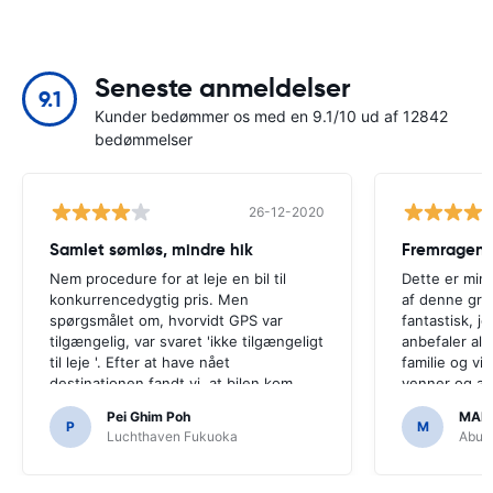
Seneste anmeldelser
9.1
Kunder bedømmer os med en 9.1/10 ud af 12842
bedømmelser
26-12-2020
Samlet sømløs, mindre hik
Fremragend
Nem procedure for at leje en bil til
Dette er min 
konkurrencedygtig pris. Men
af denne gru
spørgsmålet om, hvorvidt GPS var
fantastisk, j
tilgængelig, var svaret 'ikke tilgængeligt
anbefaler all
til leje '. Efter at have nået
familie og v
destinationen fandt vi, at bilen kom
venner og all
med GPS.Det ville have været
overkommelig
Pei Ghim Poh
MAI
forfærdeligt, hvis vi havde besluttet at
P
M
Luchthaven Fukuoka
Abu D
købe en GPS, da det var nødvendigt at
navigere japanske veje.