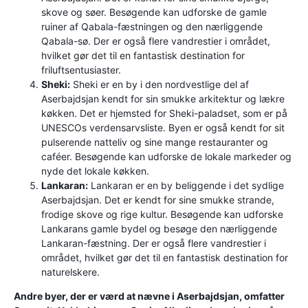
skove og søer. Besøgende kan udforske de gamle
ruiner af Qabala-fæstningen og den nærliggende
Qabala-sø. Der er også flere vandrestier i området,
hvilket gør det til en fantastisk destination for
friluftsentusiaster.
Sheki:
Sheki er en by i den nordvestlige del af
Aserbajdsjan kendt for sin smukke arkitektur og lækre
køkken. Det er hjemsted for Sheki-paladset, som er på
UNESCOs verdensarvsliste. Byen er også kendt for sit
pulserende natteliv og sine mange restauranter og
caféer. Besøgende kan udforske de lokale markeder og
nyde det lokale køkken.
Lankaran:
Lankaran er en by beliggende i det sydlige
Aserbajdsjan. Det er kendt for sine smukke strande,
frodige skove og rige kultur. Besøgende kan udforske
Lankarans gamle bydel og besøge den nærliggende
Lankaran-fæstning. Der er også flere vandrestier i
området, hvilket gør det til en fantastisk destination for
naturelskere.
Andre byer, der er værd at nævne i Aserbajdsjan, omfatter