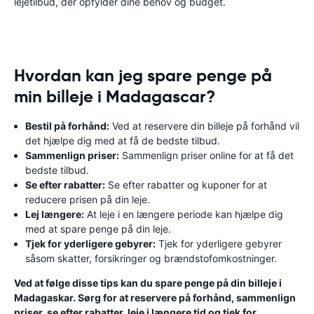
lejetilbud, der opfylder dine behov og budget.
Hvordan kan jeg spare penge på
min billeje i Madagascar?
Bestil på forhånd:
Ved at reservere din billeje på forhånd vil
det hjælpe dig med at få de bedste tilbud.
Sammenlign priser:
Sammenlign priser online for at få det
bedste tilbud.
Se efter rabatter:
Se efter rabatter og kuponer for at
reducere prisen på din leje.
Lej længere:
At leje i en længere periode kan hjælpe dig
med at spare penge på din leje.
Tjek for yderligere gebyrer:
Tjek for yderligere gebyrer
såsom skatter, forsikringer og brændstofomkostninger.
Ved at følge disse tips kan du spare penge på din billeje i
Madagaskar. Sørg for at reservere på forhånd, sammenlign
priser, se efter rabatter, leje i længere tid og tjek for