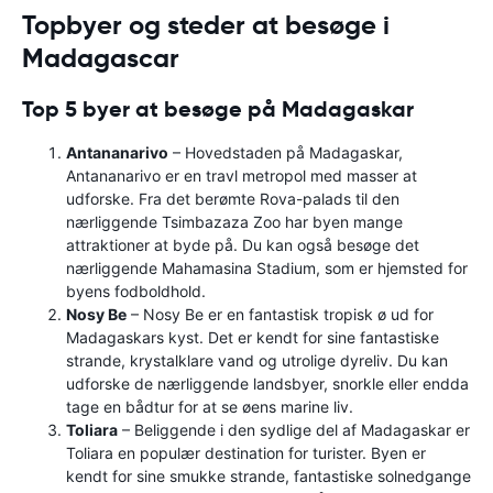
Topbyer og steder at besøge i
Madagascar
Top 5 byer at besøge på Madagaskar
Antananarivo
– Hovedstaden på Madagaskar,
Antananarivo er en travl metropol med masser at
udforske. Fra det berømte Rova-palads til den
nærliggende Tsimbazaza Zoo har byen mange
attraktioner at byde på. Du kan også besøge det
nærliggende Mahamasina Stadium, som er hjemsted for
byens fodboldhold.
Nosy Be
– Nosy Be er en fantastisk tropisk ø ud for
Madagaskars kyst. Det er kendt for sine fantastiske
strande, krystalklare vand og utrolige dyreliv. Du kan
udforske de nærliggende landsbyer, snorkle eller endda
tage en bådtur for at se øens marine liv.
Toliara
– Beliggende i den sydlige del af Madagaskar er
Toliara en populær destination for turister. Byen er
kendt for sine smukke strande, fantastiske solnedgange