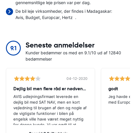
gennemsnitlige leje prisen var
per dag.
De bil leje virksomheder, der findes i Madagaskar:
Avis
Budget
Europcar
Hertz
.
Seneste anmeldelser
9.1
Kunder bedømmer os med en 9.1/10 ud af 12840
bedømmelser
04-12-2020
Dejlig bil men flere råd er nødvendige
godt
AVIS udlejningsfirmaet leverede en
Jeg havde en
dejlig bil med SAT NAV, men en kort
med Europca
vejledning til brugen af ​​den og nogle af
de vigtigste funktioner i bilen på
engelsk ville have været meget nyttig
for denne kunde. Vi var nødt til at
spørge en række lokalbefolkningen til