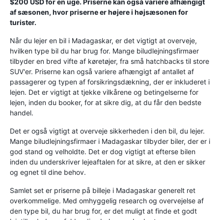
$200 USD for en uge. Priserne kan også variere afhængigt
af sæsonen, hvor priserne er højere i højsæsonen for
turister.
Når du lejer en bil i Madagaskar, er det vigtigt at overveje,
hvilken type bil du har brug for. Mange biludlejningsfirmaer
tilbyder en bred vifte af køretøjer, fra små hatchbacks til store
SUV'er. Priserne kan også variere afhængigt af antallet af
passagerer og typen af ​​forsikringsdækning, der er inkluderet i
lejen. Det er vigtigt at tjekke vilkårene og betingelserne for
lejen, inden du booker, for at sikre dig, at du får den bedste
handel.
Det er også vigtigt at overveje sikkerheden i den bil, du lejer.
Mange biludlejningsfirmaer i Madagaskar tilbyder biler, der er i
god stand og velholdte. Det er dog vigtigt at efterse bilen
inden du underskriver lejeaftalen for at sikre, at den er sikker
og egnet til dine behov.
Samlet set er priserne på billeje i Madagaskar generelt ret
overkommelige. Med omhyggelig research og overvejelse af
den type bil, du har brug for, er det muligt at finde et godt