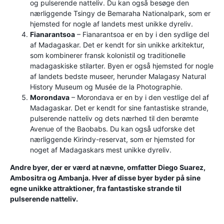
og pulserende natteliv. Du kan også besøge den
nærliggende Tsingy de Bemaraha Nationalpark, som er
hjemsted for nogle af landets mest unikke dyreliv.
Fianarantsoa
– Fianarantsoa er en by i den sydlige del
af Madagaskar. Det er kendt for sin unikke arkitektur,
som kombinerer fransk kolonistil og traditionelle
madagaskiske stilarter. Byen er også hjemsted for nogle
af landets bedste museer, herunder Malagasy Natural
History Museum og Musée de la Photographie.
Morondava
– Morondava er en by i den vestlige del af
Madagaskar. Det er kendt for sine fantastiske strande,
pulserende natteliv og dets nærhed til den berømte
Avenue of the Baobabs. Du kan også udforske det
nærliggende Kirindy-reservat, som er hjemsted for
noget af Madagaskars mest unikke dyreliv.
Andre byer, der er værd at nævne, omfatter Diego Suarez,
Ambositra og Ambanja. Hver af disse byer byder på sine
egne unikke attraktioner, fra fantastiske strande til
pulserende natteliv.