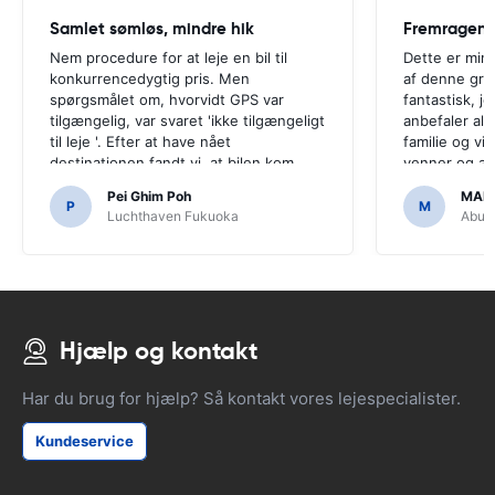
Samlet sømløs, mindre hik
Fremragend
Nem procedure for at leje en bil til
Dette er min 
konkurrencedygtig pris. Men
af denne gru
spørgsmålet om, hvorvidt GPS var
fantastisk, j
tilgængelig, var svaret 'ikke tilgængeligt
anbefaler all
til leje '. Efter at have nået
familie og v
destinationen fandt vi, at bilen kom
venner og all
med GPS.Det ville have været
overkommelig
Pei Ghim Poh
MAI
forfærdeligt, hvis vi havde besluttet at
P
M
Luchthaven Fukuoka
Abu D
købe en GPS, da det var nødvendigt at
navigere japanske veje.
Hjælp og kontakt
Har du brug for hjælp? Så kontakt vores lejespecialister.
Kundeservice