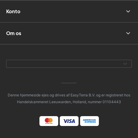
Konto
Om os
Denne hjemmeside ejes og drives af EasyTerra B.V. og er registreret hos
Handelskammeret Leeuwarden, Holland, nummer 01104443