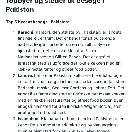
Topbyer og steder at besøge i
Pakistan
Top 5 byer at besøge i Pakistan:
Karachi:
Karachi, den største by i Pakistan, er landets
finansielle centrum. Det er kendt for sit pulserende
natteliv, livlige markeder og en rig kultur. Byen er
hjemsted for det ikoniske Mohatta Palace,
Nationalmuseet og Clifton Beach. Det er også et
fantastisk sted at udforske det lokale køkken med en
række restauranter og street food boder.
Lahore:
Lahore er Pakistans kulturelle hovedstad og er
kendt for sine mange historiske steder, såsom den store
Badshahi-moske, Shalimar Gardens og Lahore Fort. Det
er også et fantastisk sted at udforske det lokale køkken
med en række restauranter og street food boder. Byen
er også hjemsted for den ikoniske Wagah Border, som
er et populært turiststed.
Islamabad:
Islamabad er hovedstaden i Pakistan og er
kendt for sin moderne arkitektur og byplanlægning.
Byen er hjemsted for den ikoniske Faisal-moske,