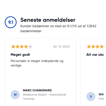
Seneste anmeldelser
9.1
Kunder bedømmer os med en 9.1/10 ud af 12842
bedømmelser
30-12-2020
Meget godt
Alt var okay
Personalet si meget indbydende og
venlige.
MARC CHAMONARD
SHU
M
Melbourne Airport - International
S
Hobar
Terminal