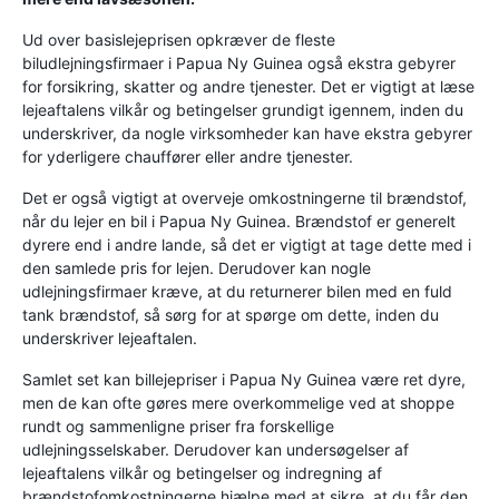
Ud over basislejeprisen opkræver de fleste
biludlejningsfirmaer i Papua Ny Guinea også ekstra gebyrer
for forsikring, skatter og andre tjenester. Det er vigtigt at læse
lejeaftalens vilkår og betingelser grundigt igennem, inden du
underskriver, da nogle virksomheder kan have ekstra gebyrer
for yderligere chauffører eller andre tjenester.
Det er også vigtigt at overveje omkostningerne til brændstof,
når du lejer en bil i Papua Ny Guinea. Brændstof er generelt
dyrere end i andre lande, så det er vigtigt at tage dette med i
den samlede pris for lejen. Derudover kan nogle
udlejningsfirmaer kræve, at du returnerer bilen med en fuld
tank brændstof, så sørg for at spørge om dette, inden du
underskriver lejeaftalen.
Samlet set kan billejepriser i Papua Ny Guinea være ret dyre,
men de kan ofte gøres mere overkommelige ved at shoppe
rundt og sammenligne priser fra forskellige
udlejningsselskaber. Derudover kan undersøgelser af
lejeaftalens vilkår og betingelser og indregning af
brændstofomkostningerne hjælpe med at sikre, at du får den