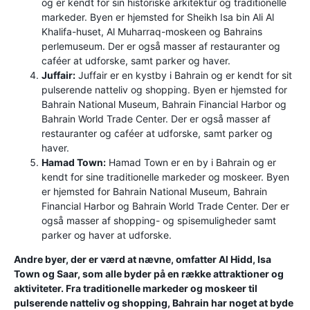
og er kendt for sin historiske arkitektur og traditionelle
markeder. Byen er hjemsted for Sheikh Isa bin Ali Al
Khalifa-huset, Al Muharraq-moskeen og Bahrains
perlemuseum. Der er også masser af restauranter og
caféer at udforske, samt parker og haver.
Juffair:
Juffair er en kystby i Bahrain og er kendt for sit
pulserende natteliv og shopping. Byen er hjemsted for
Bahrain National Museum, Bahrain Financial Harbor og
Bahrain World Trade Center. Der er også masser af
restauranter og caféer at udforske, samt parker og
haver.
Hamad Town:
Hamad Town er en by i Bahrain og er
kendt for sine traditionelle markeder og moskeer. Byen
er hjemsted for Bahrain National Museum, Bahrain
Financial Harbor og Bahrain World Trade Center. Der er
også masser af shopping- og spisemuligheder samt
parker og haver at udforske.
Andre byer, der er værd at nævne, omfatter Al Hidd, Isa
Town og Saar, som alle byder på en række attraktioner og
aktiviteter. Fra traditionelle markeder og moskeer til
pulserende natteliv og shopping, Bahrain har noget at byde