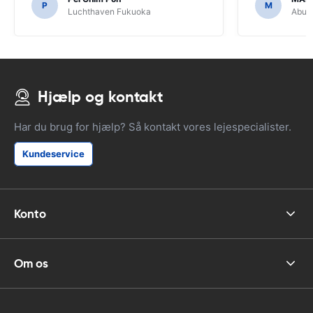
forfærdeligt, hvis vi havde besluttet at
P
M
Luchthaven Fukuoka
Abu D
købe en GPS, da det var nødvendigt at
navigere japanske veje.
Hjælp og kontakt
Har du brug for hjælp? Så kontakt vores lejespecialister.
Kundeservice
Konto
Om os