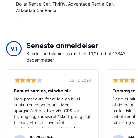
Dollar Rent a Car
Thrifty
Advantage Rent a Car
Al Muftah Car Rental
.
Seneste anmeldelser
9.1
Kunder bedømmer os med en 9.1/10 ud af 12842
bedømmelser
26-12-2020
Samlet sømløs, mindre hik
Fremragend
Nem procedure for at leje en bil til
Dette er min 
konkurrencedygtig pris. Men
af denne gru
spørgsmålet om, hvorvidt GPS var
fantastisk, j
tilgængelig, var svaret 'ikke tilgængeligt
anbefaler all
til leje '. Efter at have nået
familie og v
destinationen fandt vi, at bilen kom
venner og all
med GPS.Det ville have været
overkommelig
Pei Ghim Poh
MAI