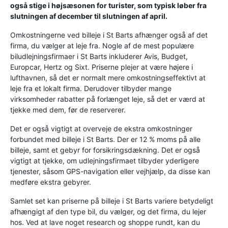
også stige i højsæsonen for turister, som typisk løber fra
slutningen af ​​december til slutningen af ​​april.
Omkostningerne ved billeje i St Barts afhænger også af det
firma, du vælger at leje fra. Nogle af de mest populære
biludlejningsfirmaer i St Barts inkluderer Avis, Budget,
Europcar, Hertz og Sixt. Priserne plejer at være højere i
lufthavnen, så det er normalt mere omkostningseffektivt at
leje fra et lokalt firma. Derudover tilbyder mange
virksomheder rabatter på forlænget leje, så det er værd at
tjekke med dem, før de reserverer.
Det er også vigtigt at overveje de ekstra omkostninger
forbundet med billeje i St Barts. Der er 12 % moms på alle
billeje, samt et gebyr for forsikringsdækning. Det er også
vigtigt at tjekke, om udlejningsfirmaet tilbyder yderligere
tjenester, såsom GPS-navigation eller vejhjælp, da disse kan
medføre ekstra gebyrer.
Samlet set kan priserne på billeje i St Barts variere betydeligt
afhængigt af den type bil, du vælger, og det firma, du lejer
hos. Ved at lave noget research og shoppe rundt, kan du