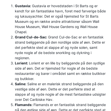
Gustavia:
Gustavia er hovedstaden i St Barts og er
kendt for sin fantastiske havn, foret med farverige både
og luksusyachter. Det er også hjemsted for St Barts
Museum og en række andre attraktioner såsom Wall
House Museum, Wall House Gardens og Wall House
Chapel.
Grand Cul-de-Sac:
Grand Cul-de-Sac er en fantastisk
strand beliggende på den nordlige side af øen. Dette er
det perfekte sted at slappe af og nyde solen, samt
nyde nogle af de bedste snorkling og dykning i
regionen.
Lorient:
Lorient er en lille by beliggende på den sydlige
side af øen. Det er hjemsted for nogle af de bedste
restauranter og barer i området samt en række butikker
og butikker.
Saline:
Saline er en malerisk strand beliggende på den
vestlige side af øen. Dette er det perfekte sted at
slappe af og nyde nogle af de mest fantastiske udsigter
over Det Caribiske Hav.
Flamands:
Flamands er en fantastisk strand beliggende
på den østlige side af øen. Dette er det perfekte sted at