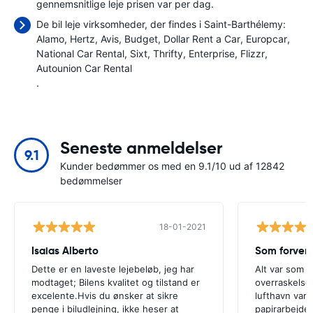
gennemsnitlige leje prisen var
per dag.
De bil leje virksomheder, der findes i Saint-Barthélemy:
Alamo
Hertz
Avis
Budget
Dollar Rent a Car
Europcar
National Car Rental
Sixt
Thrifty
Enterprise
Flizzr
Autounion Car Rental
.
Seneste anmeldelser
9.1
Kunder bedømmer os med en 9.1/10 ud af 12842
bedømmelser
18-01-2021
Isaias Alberto
Som forven
Dette er en laveste lejebeløb, jeg har
Alt var som f
modtaget; Bilens kvalitet og tilstand er
overraskelse
excelente.Hvis du ønsker at sikre
lufthavn var 
penge i biludlejning, ikke heser at
papirarbejdet