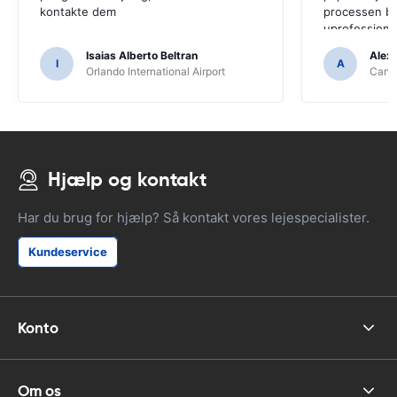
kontakte dem
processen bl
uprofessione
Isaias Alberto Beltran
Alex
I
A
Orlando International Airport
Cancu
Hjælp og kontakt
Har du brug for hjælp? Så kontakt vores lejespecialister.
Kundeservice
Konto
Om os