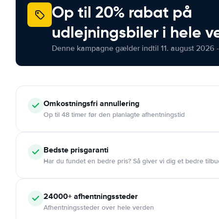
Op til 20% rabat på
udlejningsbiler i hele 
Denne kampagne gælder indtil 11. august 2026 -
Omkostningsfri
annullering
Op til 48 timer før den planlagte afhentningstid
Bedste prisgaranti
Har du fundet en bedre pris? Så giver vi dig et bedre tilbu
24000+
afhentningssteder
Afhentningssteder over hele verden