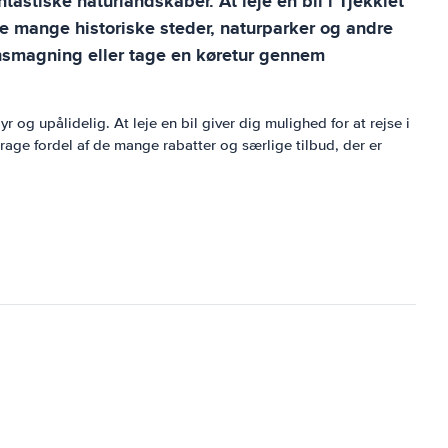
tastiske naturlandskaber. At leje en bil i Tjekkiet
de mange historiske steder, naturparker og andre
insmagning eller tage en køretur gennem
 og upålidelig. At leje en bil giver dig mulighed for at rejse i
ge fordel af de mange rabatter og særlige tilbud, der er