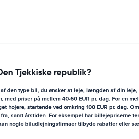
 Den Tjekkiske republik?
af den type bil, du ønsker at leje, længden af din leje,
med priser på mellem 40-60 EUR pr. dag. For en melle
t højere, startende ved omkring 100 EUR pr. dag. Omko
r fra, samt årstiden. For eksempel har billejepriserne 
an nogle biludlejningsfirmaer tilbyde rabatter eller sær