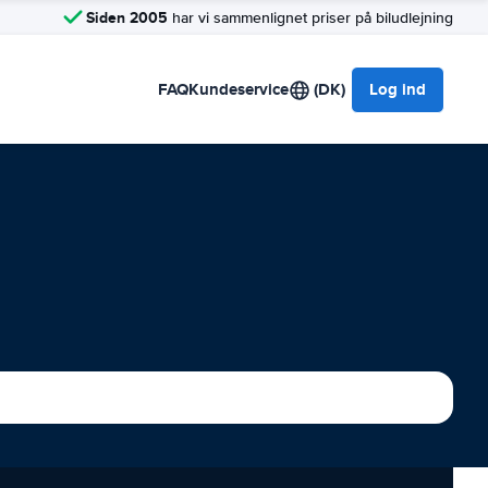
Siden 2005
har vi sammenlignet priser på biludlejning
FAQ
Kundeservice
(DK)
Log ind