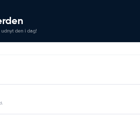
verden
 udnyt den i dag!
d.