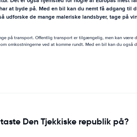
ltur. Det er også hjemsted for nogle af Europas mest fan
 har at byde på. Med en bil kan du nemt få adgang til 
også udforske de mange maleriske landsbyer, tage på v
nge på transport. Offentlig transport er tilgængelig, men kan være dyr
 om omkostningerne ved at komme rundt. Med en bil kan du også dra
taste Den Tjekkiske republik på?