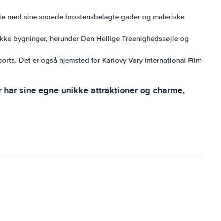
idte med sine snoede brostensbelagte gader og maleriske
rokke bygninger, herunder Den Hellige Treenighedssøjle og
orts. Det er også hjemsted for Karlovy Vary International Film
r har sine egne unikke attraktioner og charme,