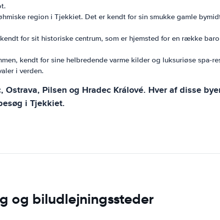
t.
dbøhmiske region i Tjekkiet. Det er kendt for sin smukke gamle bym
r kendt for sit historiske centrum, som er hjemsted for en række ba
øhmen, kendt for sine helbredende varme kilder og luksuriøse spa-res
aler i verden.
, Ostrava, Pilsen og Hradec Králové. Hver af disse bye
besøg i Tjekkiet.
ng og biludlejningssteder