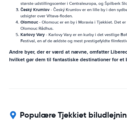
største udstillingscenter i Centraleuropa, og Špilberk Slo
Český Krumlov
- Český Krumlov er en lille by i den sy
udsigter over Vltava-floden.
Olomouc
- Olomouc er en by i Moravia i Tjekkiet. Det e
Olomouc Rådhus.
Karlovy Vary
- Karlovy Vary er en kurby i det vestlige B
Festival, en af de ældste og mest prestigefyldte filmfestiv
Andre byer, der er værd at nævne, omfatter Liberec
hvilket gør dem til fantastiske destinationer for et 
Populære Tjekkiet biludlejni