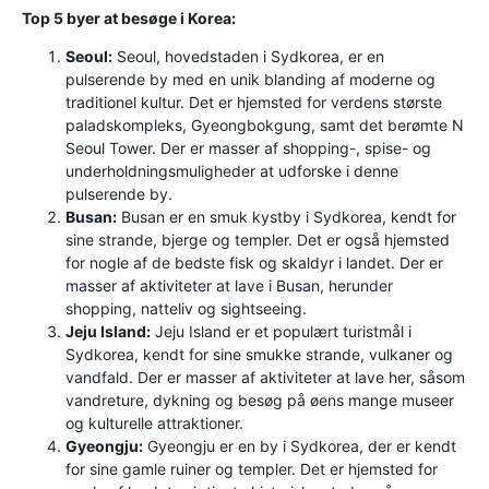
Top 5 byer at besøge i Korea:
Seoul:
Seoul, hovedstaden i Sydkorea, er en
pulserende by med en unik blanding af moderne og
traditionel kultur. Det er hjemsted for verdens største
paladskompleks, Gyeongbokgung, samt det berømte N
Seoul Tower. Der er masser af shopping-, spise- og
underholdningsmuligheder at udforske i denne
pulserende by.
Busan:
Busan er en smuk kystby i Sydkorea, kendt for
sine strande, bjerge og templer. Det er også hjemsted
for nogle af de bedste fisk og skaldyr i landet. Der er
masser af aktiviteter at lave i Busan, herunder
shopping, natteliv og sightseeing.
Jeju Island:
Jeju Island er et populært turistmål i
Sydkorea, kendt for sine smukke strande, vulkaner og
vandfald. Der er masser af aktiviteter at lave her, såsom
vandreture, dykning og besøg på øens mange museer
og kulturelle attraktioner.
Gyeongju:
Gyeongju er en by i Sydkorea, der er kendt
for sine gamle ruiner og templer. Det er hjemsted for