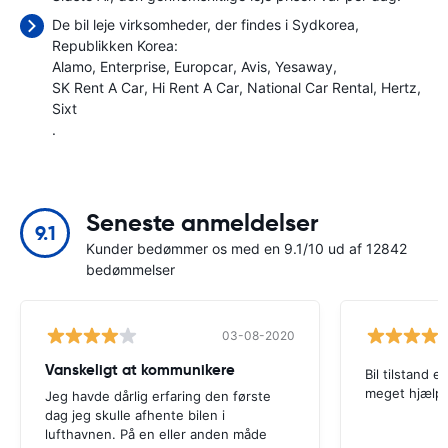
De bil leje virksomheder, der findes i Sydkorea,
Republikken Korea:
Alamo
Enterprise
Europcar
Avis
Yesaway
SK Rent A Car
Hi Rent A Car
National Car Rental
Hertz
Sixt
.
Seneste anmeldelser
9.1
Kunder bedømmer os med en 9.1/10 ud af 12842
bedømmelser
03-08-2020
Vanskeligt at kommunikere
Bil tilstand e
meget hjæl
Jeg havde dårlig erfaring den første
dag jeg skulle afhente bilen i
lufthavnen. På en eller anden måde