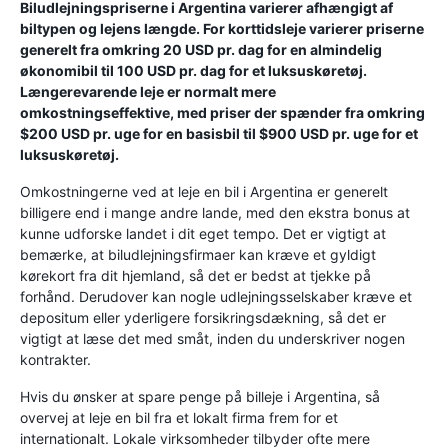
Biludlejningspriserne i Argentina varierer afhængigt af
biltypen og lejens længde. For korttidsleje varierer priserne
generelt fra omkring 20 USD pr. dag for en almindelig
økonomibil til 100 USD pr. dag for et luksuskøretøj.
Længerevarende leje er normalt mere
omkostningseffektive, med priser der spænder fra omkring
$200 USD pr. uge for en basisbil til $900 USD pr. uge for et
luksuskøretøj.
Omkostningerne ved at leje en bil i Argentina er generelt
billigere end i mange andre lande, med den ekstra bonus at
kunne udforske landet i dit eget tempo. Det er vigtigt at
bemærke, at biludlejningsfirmaer kan kræve et gyldigt
kørekort fra dit hjemland, så det er bedst at tjekke på
forhånd. Derudover kan nogle udlejningsselskaber kræve et
depositum eller yderligere forsikringsdækning, så det er
vigtigt at læse det med småt, inden du underskriver nogen
kontrakter.
Hvis du ønsker at spare penge på billeje i Argentina, så
overvej at leje en bil fra et lokalt firma frem for et
internationalt. Lokale virksomheder tilbyder ofte mere