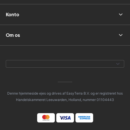
Konto
Om os
Denne hjemmeside ejes og drives af EasyTerra B.V. og er registreret hos
Handelskammeret Leeuwarden, Holland, nummer 01104443