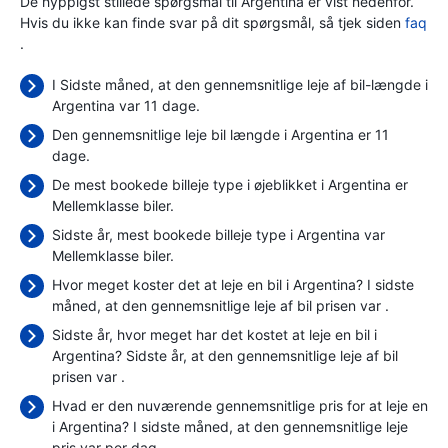
De hyppigst stillede spørgsmål til Argentina er vist nedenfor.
Hvis du ikke kan finde svar på dit spørgsmål, så tjek siden
faq
.
I Sidste måned, at den gennemsnitlige leje af bil-længde i
Argentina var 11 dage.
Den gennemsnitlige leje bil længde i Argentina er 11
dage.
De mest bookede billeje type i øjeblikket i Argentina er
Mellemklasse biler.
Sidste år, mest bookede billeje type i Argentina var
Mellemklasse biler.
Hvor meget koster det at leje en bil i Argentina? I sidste
måned, at den gennemsnitlige leje af bil prisen var
.
Sidste år, hvor meget har det kostet at leje en bil i
Argentina? Sidste år, at den gennemsnitlige leje af bil
prisen var
.
Hvad er den nuværende gennemsnitlige pris for at leje en
i Argentina? I sidste måned, at den gennemsnitlige leje
pris var
per dag.