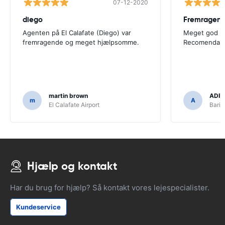
07-12-2020
diego
Fremragend
Agenten på El Calafate (Diego) var
Meget god co
fremragende og meget hjælpsomme.
Recomendadí
martin brown
ADRI
m
A
El Calafate Airport
Baril
Hjælp og kontakt
Har du brug for hjælp? Så kontakt vores lejespecialister.
Kundeservice