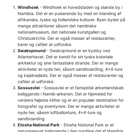
Windhoek
- Windhoek er hovedstaden og største by i
Namibia. Det er en pulserende by med en blanding af
afrikanske, tyske og hollandske kulturer. Byen byder på
mange attraktioner såsom det namibiske
nationalmuseum, det nationale kunstgalleri og
Christuskirche. Der er også masser af restauranter,
barer og caféer at udforske.
Swakopmund
- Swakopmund er en kystby ved
Atlanterhavet. Det er kendt for sin tyske koloniale
arkitektur og sine fantastiske strande. Der er mange
aktiviteter at nyde her, såsom sandboarding, 4x4-ture
og kajaksejlads. Der er også masser af restauranter og
caféer at udforske.
Sossusvlei
- Sossusvlei er et fantastisk ørkenlandskab
beliggende i Namib-ørkenen. Det er hjemsted for
verdens højeste klitter og er en populær destination for
fotografer og eventyrere. Der er mange aktiviteter at
nyde her, såsom luftballonture, 4x4-ture og
sandboarding.
Etosha National Park
- Etosha National Park er et
naturreservat beliggende i den nordlige del af Namibia.