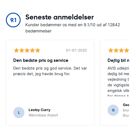
Seneste anmeldelser
9.1
Kunder bedømmer os med en 9.1/10 ud af 12842
bedømmelser
01-07-2020
Den bedste pris og service
Den bedste pris og god service. Det var
AVIS udlejni
præcis det, jeg havde brug for.
dejlig bil m
vejledning til
de vigtigste 
engelsk ville
for denne kun
spørge en ræk
Gearo
vejledning, o
Lesley Curry
G
bruss
L
have regnet 
Walvisbaai Airport
Bruss
funktioner.