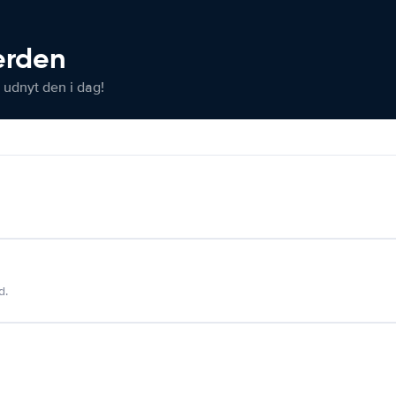
verden
 udnyt den i dag!
d.