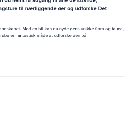
n du nemt få adgang til alle de strande,
agsture til nærliggende øer og udforske Det
andskabet. Med en bil kan du nyde øens unikke flora og fauna,
 Aruba en fantastisk måde at udforske øen på.