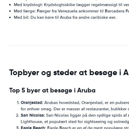
Med krydstogt: Krydstogtsskibe lægger regelmæssigt til ved
Med færge: Færger fra Venezuela ankommer til Barcadera Fæ
Med bil: Du kan køre til Aruba fra andre caribiske øer.
Topbyer og steder at besøge i 
Top 5 byer at besøge i Aruba
Oranjestad:
Arubas hovedstad, Oranjestad, er en pulseren
for enhver smag. Der er masser af restauranter, butikker og
San Nicolas:
San Nicolas ligger på den sydlige spids af 
Lighthouse, et populært sted for sightseeing og solned
Eagle Beach:
Eagle Beach er en af ​​de mest populære str