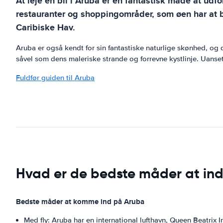
At leje en bil i Aruba er en fantastisk måde at ud
restauranter og shoppingområder, som øen har at by
Caribiske Hav.
Aruba er også kendt for sin fantastiske naturlige skønhed, og
såvel som dens maleriske strande og forrevne kystlinje. Uanset 
Fuldfør guiden til Aruba
Hvad er de bedste måder at in
Bedste måder at komme ind på Aruba
Med fly: Aruba har en international lufthavn, Queen Beatrix 