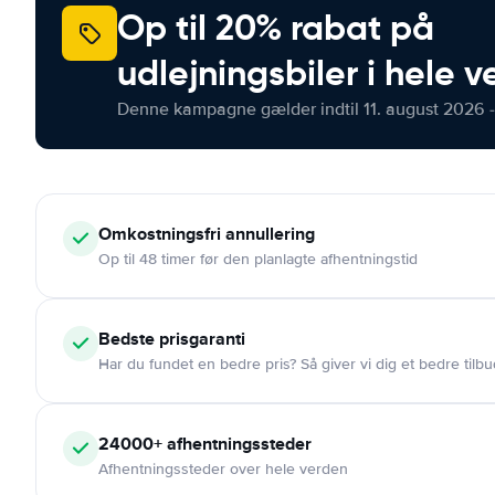
Op til 20% rabat på
udlejningsbiler i hele 
Denne kampagne gælder indtil 11. august 2026 -
Omkostningsfri
annullering
Op til 48 timer før den planlagte afhentningstid
Bedste prisgaranti
Har du fundet en bedre pris? Så giver vi dig et bedre tilbu
24000+
afhentningssteder
Afhentningssteder over hele verden