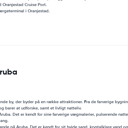
 Oranjestad Cruise Port.
rgeterminal i Oranjestad.
Aruba
de by, der byder på en række attraktioner. Fra de farverige bygning
 barer at udforske, samt et livligt natteliv.
Aruba. Det er kendt for sine farverige vægmalerier, pulserende natt
gang.
ande på Aruba. Det er kendt for sit hvide sand, krystalklare vand o