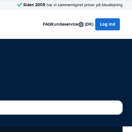
Siden 2005
har vi sammenlignet priser på biludlejning
FAQ
Kundeservice
(DK)
Log ind