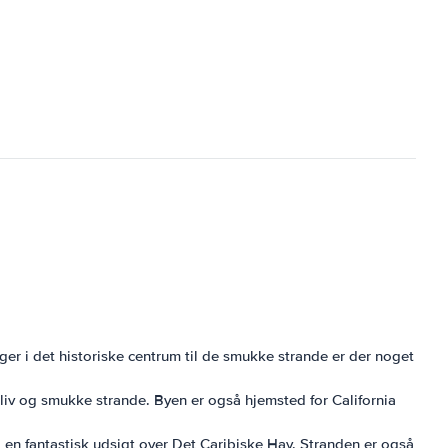
er i det historiske centrum til de smukke strande er der noget
eliv og smukke strande. Byen er også hjemsted for California
g en fantastisk udsigt over Det Caribiske Hav. Stranden er også