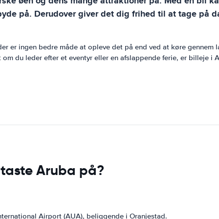
forske øen og dens mange attraktioner på. Med en bil ka
de på. Derudover giver det dig frihed til at tage på d
 der er ingen bedre måde at opleve det på end ved at køre gennem l
om du leder efter et eventyr eller en afslappende ferie, er billeje i
dtaste Aruba på?
International Airport (AUA), beliggende i Oranjestad.