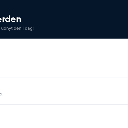
verden
 udnyt den i dag!
d.