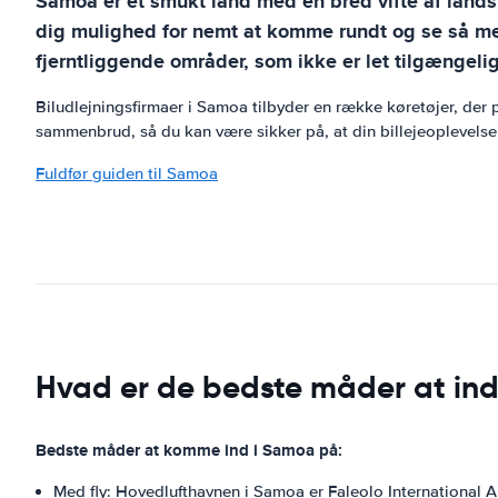
Samoa er et smukt land med en bred vifte af landska
dig mulighed for nemt at komme rundt og se så meg
fjerntliggende områder, som ikke er let tilgængelig
Biludlejningsfirmaer i Samoa tilbyder en række køretøjer, der 
sammenbrud, så du kan være sikker på, at din billejeoplevelse v
Fuldfør guiden til Samoa
Hvad er de bedste måder at in
Bedste måder at komme ind i Samoa på:
Med fly: Hovedlufthavnen i Samoa er Faleolo International Ai