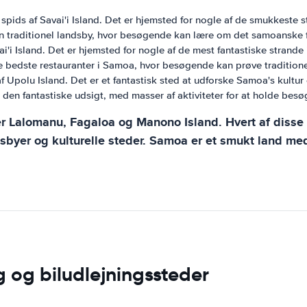
 spids af Savai'i Island. Det er hjemsted for nogle af de smukkeste 
en traditionel landsby, hvor besøgende kan lære om det samoanske f
avai'i Island. Det er hjemsted for nogle af de mest fantastiske strand
e bedste restauranter i Samoa, hvor besøgende kan prøve traditione
f ​​Upolu Island. Det er et fantastisk sted at udforske Samoa's kultu
e den fantastiske udsigt, med masser af aktiviteter for at holde bes
r Lalomanu, Fagaloa og Manono Island. Hvert af disse 
ndsbyer og kulturelle steder. Samoa er et smukt land med
 og biludlejningssteder