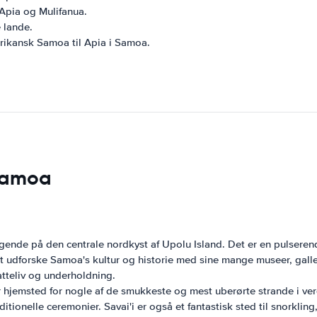
Apia og Mulifanua.
 lande.
rikansk Samoa til Apia i Samoa.
 Samoa
gende på den centrale nordkyst af Upolu Island. Det er en pulsere
 udforske Samoa's kultur og historie med sine mange museer, galler
atteliv og underholdning.
r hjemsted for nogle af de smukkeste og mest uberørte strande i ver
onelle ceremonier. Savai'i er også et fantastisk sted til snorkling,