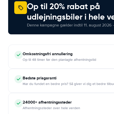
Op til 20% rabat på
udlejningsbiler i hele 
Denne kampagne gælder indtil 11. august 2026 -
Omkostningsfri
annullering
Op til 48 timer før den planlagte afhentningstid
Bedste prisgaranti
Har du fundet en bedre pris? Så giver vi dig et bedre tilbu
24000+
afhentningssteder
Afhentningssteder over hele verden