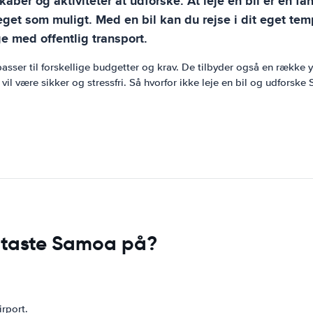
ber og aktiviteter at udforske. At leje en bil er en fa
et som muligt. Med en bil kan du rejse i dit eget temp
e med offentlig transport.
passer til forskellige budgetter og krav. De tilbyder også en række 
il være sikker og stressfri. Så hvorfor ikke leje en bil og udforske
dtaste Samoa på?
rport.