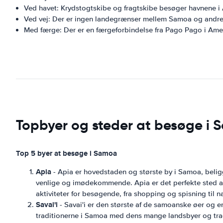
Ved havet: Krydstogtskibe og fragtskibe besøger havnene i 
Ved vej: Der er ingen landegrænser mellem Samoa og andre
Med færge: Der er en færgeforbindelse fra Pago Pago i Ame
Topbyer og steder at besøge i
Top 5 byer at besøge i Samoa
Apia
- Apia er hovedstaden og største by i Samoa, belig
venlige og imødekommende. Apia er det perfekte sted at
aktiviteter for besøgende, fra shopping og spisning til n
Savai'i
- Savai'i er den største af de samoanske øer og e
traditionerne i Samoa med dens mange landsbyer og traditi