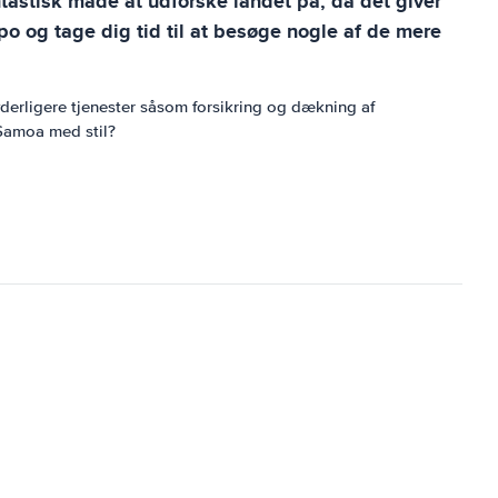
ntastisk måde at udforske landet på, da det giver
o og tage dig tid til at besøge nogle af de mere
yderligere tjenester såsom forsikring og dækning af
 Samoa med stil?