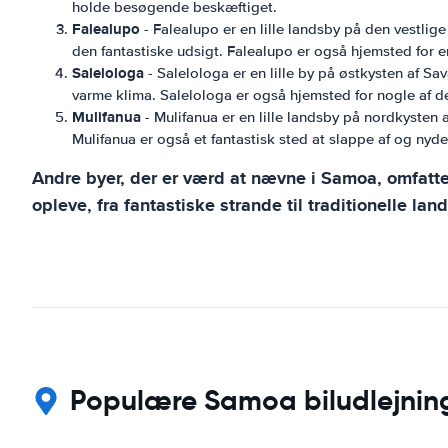
holde besøgende beskæftiget.
Falealupo
- Falealupo er en lille landsby på den vestlige
den fantastiske udsigt. Falealupo er også hjemsted for 
Salelologa
- Salelologa er en lille by på østkysten af ​​S
varme klima. Salelologa er også hjemsted for nogle af d
Mulifanua
- Mulifanua er en lille landsby på nordkysten a
Mulifanua er også et fantastisk sted at slappe af og nyd
Andre byer, der er værd at nævne i Samoa, omfatte
opleve, fra fantastiske strande til traditionelle la
Populære Samoa biludlejning