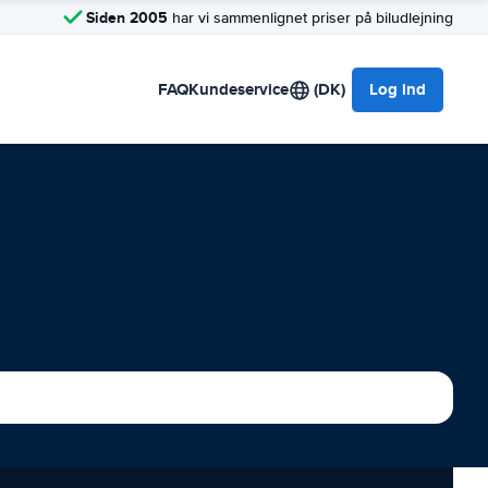
Siden 2005
har vi sammenlignet priser på biludlejning
FAQ
Kundeservice
(DK)
Log ind