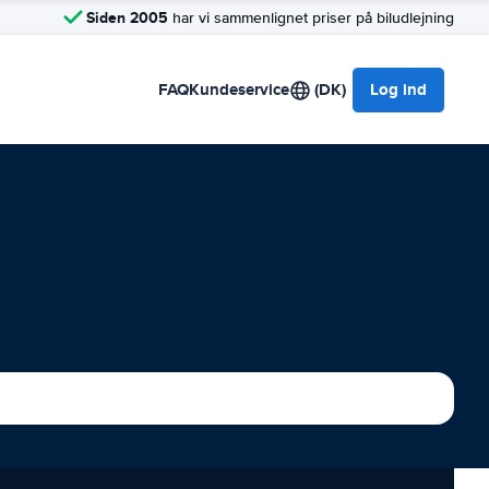
Siden 2005
har vi sammenlignet priser på biludlejning
FAQ
Kundeservice
(DK)
Log ind