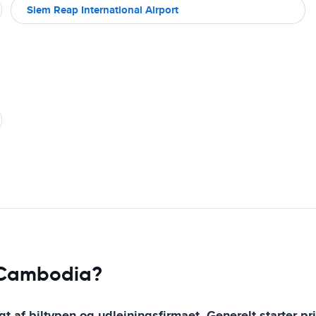
Siem Reap International Airport
i Cambodia?
 af biltypen og udlejningsfirmaet. Generelt starter pri