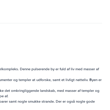
kompleks. Denne pulserende by er fuld af liv med masser af
nter og templer at udforske, samt et livligt natteliv. Byen er
rske det omkringliggende landskab, med masser af templer og
pe af.
og barer samt nogle smukke strande. Der er også nogle gode