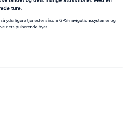
orske landet og dets mange attraktioner. Med en
rede ture.
 også yderligere tjenester såsom GPS-navigationssystemer og
ve dets pulserende byer.