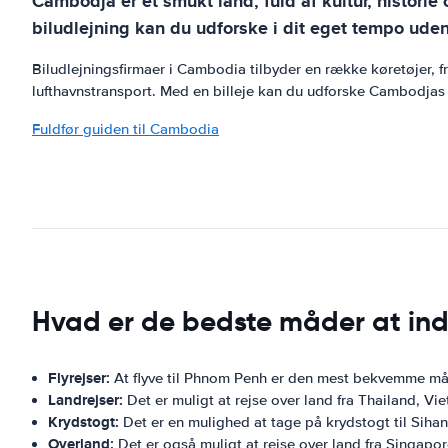
Cambodja er et smukt land, fuld af kultur, historie
biludlejning kan du udforske i dit eget tempo uden
Biludlejningsfirmaer i Cambodia tilbyder en række køretøjer, f
lufthavnstransport. Med en billeje kan du udforske Cambodjas
Fuldfør guiden til Cambodia
Hvad er de bedste måder at in
Flyrejser:
At flyve til Phnom Penh er den mest bekvemme m
Landrejser:
Det er muligt at rejse over land fra Thailand, V
Krydstogt:
Det er en mulighed at tage på krydstogt til Sihan
Overland:
Det er også muligt at rejse over land fra Singapo