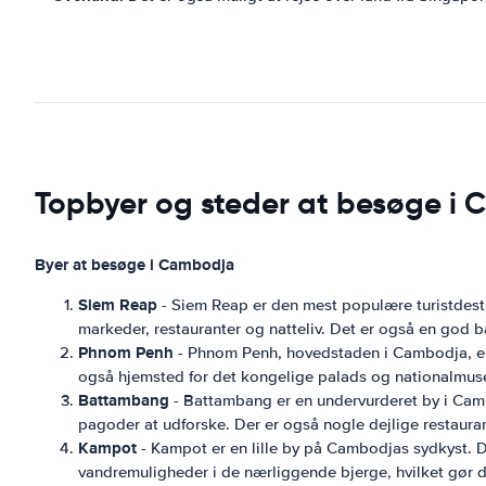
Topbyer og steder at besøge i
Byer at besøge i Cambodja
Siem Reap
- Siem Reap er den mest populære turistdest
markeder, restauranter og natteliv. Det er også en god 
Phnom Penh
- Phnom Penh, hovedstaden i Cambodja, er e
også hjemsted for det kongelige palads og nationalmus
Battambang
- Battambang er en undervurderet by i Camb
pagoder at udforske. Der er også nogle dejlige restaurante
Kampot
- Kampot er en lille by på Cambodjas sydkyst. D
vandremuligheder i de nærliggende bjerge, hvilket gør de