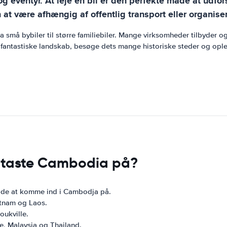
 og eventyr. At leje en bil er den perfekte måde at udf
 at være afhængig af offentlig transport eller organise
ra små bybiler til større familiebiler. Mange virksomheder tilbyder
 fantastiske landskab, besøge dets mange historiske steder og ople
dtaste Cambodia på?
åde at komme ind i Cambodja på.
ietnam og Laos.
oukville.
re, Malaysia og Thailand.