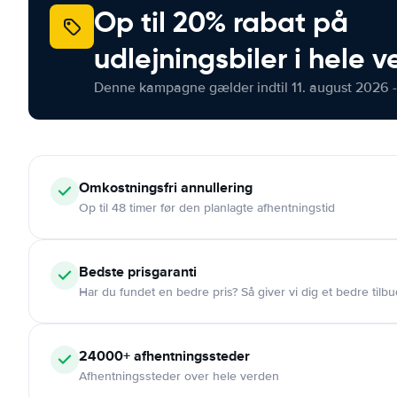
Op til 20% rabat på
udlejningsbiler i hele 
Denne kampagne gælder indtil 11. august 2026 -
Omkostningsfri
annullering
Op til 48 timer før den planlagte afhentningstid
Bedste prisgaranti
Har du fundet en bedre pris? Så giver vi dig et bedre tilbu
24000+
afhentningssteder
Afhentningssteder over hele verden