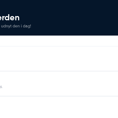
verden
 udnyt den i dag!
d.