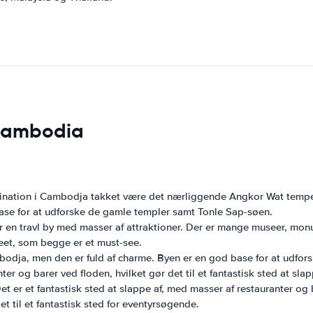
 Cambodia
ination i Cambodja takket være det nærliggende Angkor Wat tempel
base for at udforske de gamle templer samt Tonle Sap-søen.
n travl by med masser af attraktioner. Der er mange museer, monume
eet, som begge er et must-see.
odja, men den er fuld af charme. Byen er en god base for at udfo
r og barer ved floden, hvilket gør det til et fantastisk sted at slap
et er et fantastisk sted at slappe af, med masser af restauranter 
t til et fantastisk sted for eventyrsøgende.