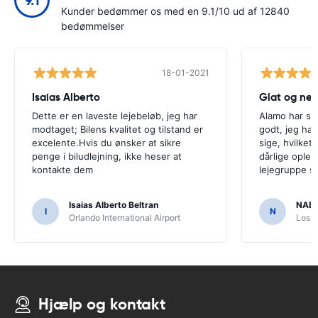
9.1
Kunder bedømmer os med en 9.1/10 ud af 12840
bedømmelser
18-01-2021
Isaias Alberto
Glat og ne
Dette er en laveste lejebeløb, jeg har
Alamo har sto
modtaget; Bilens kvalitet og tilstand er
godt, jeg har
excelente.Hvis du ønsker at sikre
sige, hvilket
penge i biludlejning, ikke heser at
dårlige oplev
kontakte dem
lejegruppe so
Isaias Alberto Beltran
NABI
I
N
Orlando International Airport
Los A
Hjælp og kontakt