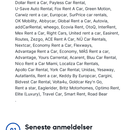
Dollar Rent a Car
Payless Car Rental
U-Save Auto Rental
Fox Rent A Car
Green Motion
Carwiz rent a car
Europcar
SurPrice car rentals
OK Mobility
Abbycar
Global Rent a Car
Autovia
addCarRental
wheego
Ecovia Rent
OtoQ
InterRent
Mex Rent a Car
Right Cars
United rent a car
Easirent
Routes
Zezgo
ACE Rent A Car
NÜ Car Rentals
Nextcar
Economy Rent a Car
Flexways
Advantage Rent a Car
Economy
MÁS Rent a car
Advantage
Yours Carrental
Acarent
Bluu Car Rental
Nico Rent a Car Miami
Localiza Car Rentals
Apollo Car Rental
York Car Rental
Unidas
Yesaway
Autatlantis
Rent a car
Keddy By Europcar
Cargini
Bidvest Car Rental
Volta4u
Goldcar Key'n Go
Rent a star
Eaglerider
Britz Motorhomes
Optimo Rent
Elite (Luxury)
Travel Car
Smart Rent
Road Bear
.
Seneste anmeldelser