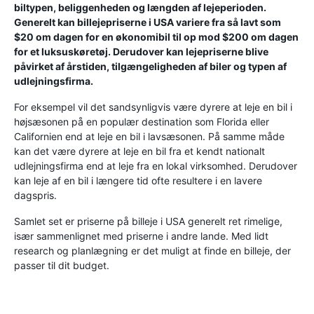
biltypen, beliggenheden og længden af ​​lejeperioden.
Generelt kan billejepriserne i USA variere fra så lavt som
$20 om dagen for en økonomibil til op mod $200 om dagen
for et luksuskøretøj. Derudover kan lejepriserne blive
påvirket af årstiden, tilgængeligheden af ​​biler og typen af ​​
udlejningsfirma.
For eksempel vil det sandsynligvis være dyrere at leje en bil i
højsæsonen på en populær destination som Florida eller
Californien end at leje en bil i lavsæsonen. På samme måde
kan det være dyrere at leje en bil fra et kendt nationalt
udlejningsfirma end at leje fra en lokal virksomhed. Derudover
kan leje af en bil i længere tid ofte resultere i en lavere
dagspris.
Samlet set er priserne på billeje i USA generelt ret rimelige,
især sammenlignet med priserne i andre lande. Med lidt
research og planlægning er det muligt at finde en billeje, der
passer til dit budget.