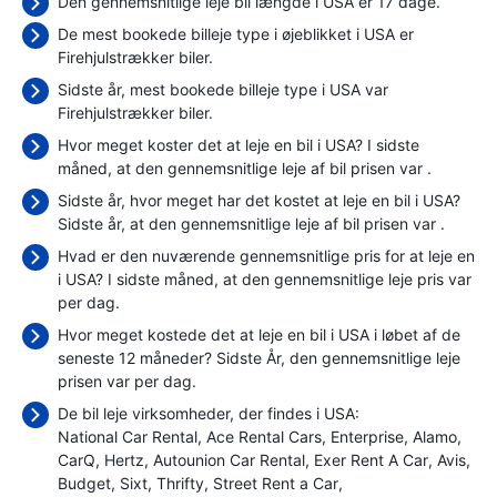
Den gennemsnitlige leje bil længde i USA er 17 dage.
De mest bookede billeje type i øjeblikket i USA er
Firehjulstrækker biler.
Sidste år, mest bookede billeje type i USA var
Firehjulstrækker biler.
Hvor meget koster det at leje en bil i USA? I sidste
måned, at den gennemsnitlige leje af bil prisen var
.
Sidste år, hvor meget har det kostet at leje en bil i USA?
Sidste år, at den gennemsnitlige leje af bil prisen var
.
Hvad er den nuværende gennemsnitlige pris for at leje en
i USA? I sidste måned, at den gennemsnitlige leje pris var
per dag.
Hvor meget kostede det at leje en bil i USA i løbet af de
seneste 12 måneder? Sidste År, den gennemsnitlige leje
prisen var
per dag.
De bil leje virksomheder, der findes i USA:
National Car Rental
Ace Rental Cars
Enterprise
Alamo
CarQ
Hertz
Autounion Car Rental
Exer Rent A Car
Avis
Budget
Sixt
Thrifty
Street Rent a Car