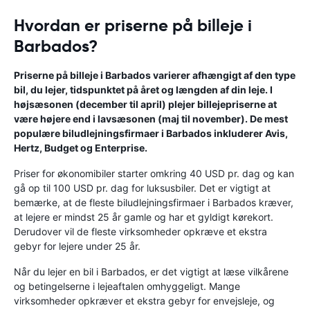
Hvordan er priserne på billeje i
Barbados?
Priserne på billeje i Barbados varierer afhængigt af den type
bil, du lejer, tidspunktet på året og længden af ​​din leje. I
højsæsonen (december til april) plejer billejepriserne at
være højere end i lavsæsonen (maj til november). De mest
populære biludlejningsfirmaer i Barbados inkluderer Avis,
Hertz, Budget og Enterprise.
Priser for økonomibiler starter omkring 40 USD pr. dag og kan
gå op til 100 USD pr. dag for luksusbiler. Det er vigtigt at
bemærke, at de fleste biludlejningsfirmaer i Barbados kræver,
at lejere er mindst 25 år gamle og har et gyldigt kørekort.
Derudover vil de fleste virksomheder opkræve et ekstra
gebyr for lejere under 25 år.
Når du lejer en bil i Barbados, er det vigtigt at læse vilkårene
og betingelserne i lejeaftalen omhyggeligt. Mange
virksomheder opkræver et ekstra gebyr for envejsleje, og