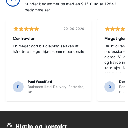
Kunder bedømmer os med en 9.1/10 ud af 12842
bedømmelser
20-06-2020
CarTrawler
Meget glad
En meget god biludlejning selskab at
De involvere
håndtere meget hjælpsomme personale
professionel
gjorde. Vi va
og havde in
køretøjet. M
oplevelse.
Paul Woodford
Dona
P
Barbados Hotel Delivery, Barbados,
D
Barba
BB
BB
Hjælp og kontakt