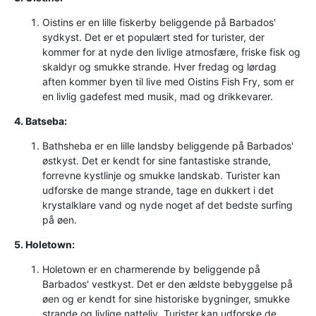
Oistins er en lille fiskerby beliggende på Barbados'
sydkyst. Det er et populært sted for turister, der
kommer for at nyde den livlige atmosfære, friske fisk og
skaldyr og smukke strande. Hver fredag ​​og lørdag
aften kommer byen til live med Oistins Fish Fry, som er
en livlig gadefest med musik, mad og drikkevarer.
4. Batseba:
Bathsheba er en lille landsby beliggende på Barbados'
østkyst. Det er kendt for sine fantastiske strande,
forrevne kystlinje og smukke landskab. Turister kan
udforske de mange strande, tage en dukkert i det
krystalklare vand og nyde noget af det bedste surfing
på øen.
5. Holetown:
Holetown er en charmerende by beliggende på
Barbados' vestkyst. Det er den ældste bebyggelse på
øen og er kendt for sine historiske bygninger, smukke
strande og livlige natteliv. Turister kan udforske de