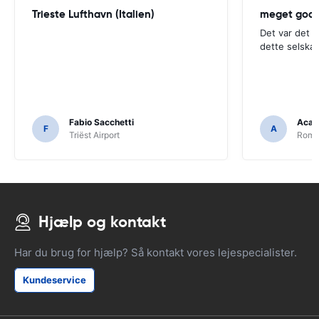
Trieste Lufthavn (Italien)
meget god
Det var det 
dette selskab
Fabio Sacchetti
Acac
F
A
Triëst Airport
Rome 
Hjælp og kontakt
Har du brug for hjælp? Så kontakt vores lejespecialister.
Kundeservice