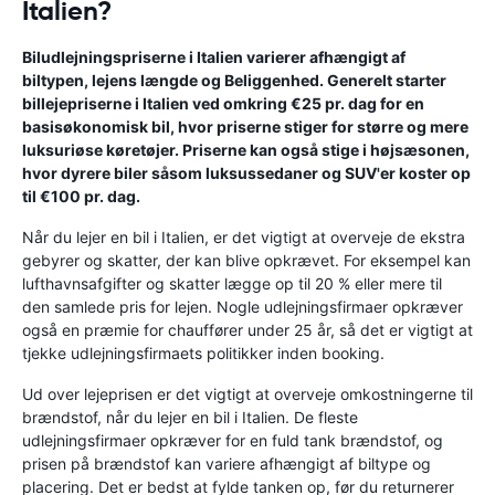
Italien?
Biludlejningspriserne i Italien varierer afhængigt af
biltypen, lejens længde og Beliggenhed. Generelt starter
billejepriserne i Italien ved omkring €25 pr. dag for en
basisøkonomisk bil, hvor priserne stiger for større og mere
luksuriøse køretøjer. Priserne kan også stige i højsæsonen,
hvor dyrere biler såsom luksussedaner og SUV'er koster op
til €100 pr. dag.
Når du lejer en bil i Italien, er det vigtigt at overveje de ekstra
gebyrer og skatter, der kan blive opkrævet. For eksempel kan
lufthavnsafgifter og skatter lægge op til 20 % eller mere til
den samlede pris for lejen. Nogle udlejningsfirmaer opkræver
også en præmie for chauffører under 25 år, så det er vigtigt at
tjekke udlejningsfirmaets politikker inden booking.
Ud over lejeprisen er det vigtigt at overveje omkostningerne til
brændstof, når du lejer en bil i Italien. De fleste
udlejningsfirmaer opkræver for en fuld tank brændstof, og
prisen på brændstof kan variere afhængigt af biltype og
placering. Det er bedst at fylde tanken op, før du returnerer