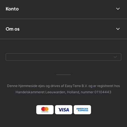
Konto
Om os
Denne hjemmeside ejes og drives af EasyTerra B.V. og er registreret hos
Handelskammeret Leeuwarden, Holland, nummer 01104443