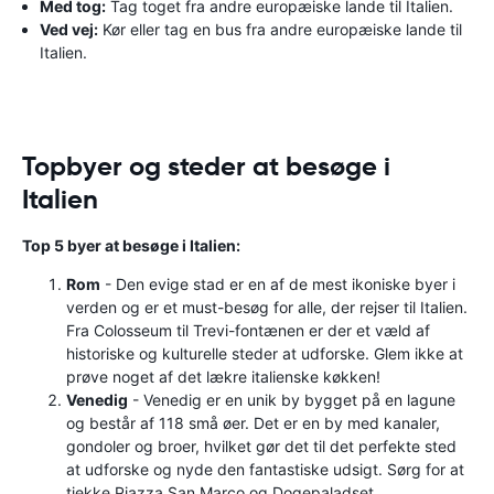
Med tog:
Tag toget fra andre europæiske lande til Italien.
Ved vej:
Kør eller tag en bus fra andre europæiske lande til
Italien.
Topbyer og steder at besøge i
Italien
Top 5 byer at besøge i Italien:
Rom
- Den evige stad er en af ​​de mest ikoniske byer i
verden og er et must-besøg for alle, der rejser til Italien.
Fra Colosseum til Trevi-fontænen er der et væld af
historiske og kulturelle steder at udforske. Glem ikke at
prøve noget af det lækre italienske køkken!
Venedig
- Venedig er en unik by bygget på en lagune
og består af 118 små øer. Det er en by med kanaler,
gondoler og broer, hvilket gør det til det perfekte sted
at udforske og nyde den fantastiske udsigt. Sørg for at
tjekke Piazza San Marco og Dogepaladset.