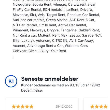
Noleggiare
Ecovia Rent
wheego
Carwiz rent a car
FireFly Car Rental
ECH rentals
InterRent
Drivalia
Moventur
Sixt
Avis
Target Rent
Rhodium Car Rental
SurPrice car rentals
Green Motion
ACE Rent A Car
NÜ Car Rentals
Smile Rent
Active Car Rental
Primerent
Flexways
Dryyve
Tangerine
Galdieri Rent
Nur Rent a car
McRent
Rent Max
Zezgo
Garage No1
Elite (Luxury)
Autonom
CITROEN
AVIS Car-Away
Acarent
Advantage Rent a Car
Welcome Cars
Gobycar
Cima Luxury
Your Rent
.
Seneste anmeldelser
9.1
Kunder bedømmer os med en 9.1/10 ud af 12842
bedømmelser
28-12-2020