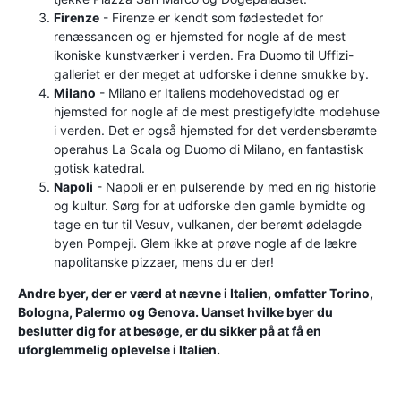
Firenze
- Firenze er kendt som fødestedet for
renæssancen og er hjemsted for nogle af de mest
ikoniske kunstværker i verden. Fra Duomo til Uffizi-
galleriet er der meget at udforske i denne smukke by.
Milano
- Milano er Italiens modehovedstad og er
hjemsted for nogle af de mest prestigefyldte modehuse
i verden. Det er også hjemsted for det verdensberømte
operahus La Scala og Duomo di Milano, en fantastisk
gotisk katedral.
Napoli
- Napoli er en pulserende by med en rig historie
og kultur. Sørg for at udforske den gamle bymidte og
tage en tur til Vesuv, vulkanen, der berømt ødelagde
byen Pompeji. Glem ikke at prøve nogle af de lækre
napolitanske pizzaer, mens du er der!
Andre byer, der er værd at nævne i Italien, omfatter Torino,
Bologna, Palermo og Genova. Uanset hvilke byer du
beslutter dig for at besøge, er du sikker på at få en
uforglemmelig oplevelse i Italien.