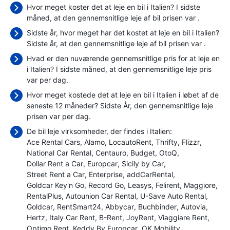
Hvor meget koster det at leje en bil i Italien? I sidste
måned, at den gennemsnitlige leje af bil prisen var
.
Sidste år, hvor meget har det kostet at leje en bil i Italien?
Sidste år, at den gennemsnitlige leje af bil prisen var
.
Hvad er den nuværende gennemsnitlige pris for at leje en
i Italien? I sidste måned, at den gennemsnitlige leje pris
var
per dag.
Hvor meget kostede det at leje en bil i Italien i løbet af de
seneste 12 måneder? Sidste År, den gennemsnitlige leje
prisen var
per dag.
De bil leje virksomheder, der findes i Italien:
Ace Rental Cars
Alamo
LocautoRent
Thrifty
Flizzr
National Car Rental
Centauro
Budget
OtoQ
Dollar Rent a Car
Europcar
Sicily by Car
Street Rent a Car
Enterprise
addCarRental
Goldcar Key'n Go
Record Go
Leasys
Felirent
Maggiore
RentalPlus
Autounion Car Rental
U-Save Auto Rental
Goldcar
RentSmart24
Abbycar
Buchbinder
Autovia
Hertz
Italy Car Rent
B-Rent
JoyRent
Viaggiare Rent
Optimo Rent
Keddy By Europcar
OK Mobility