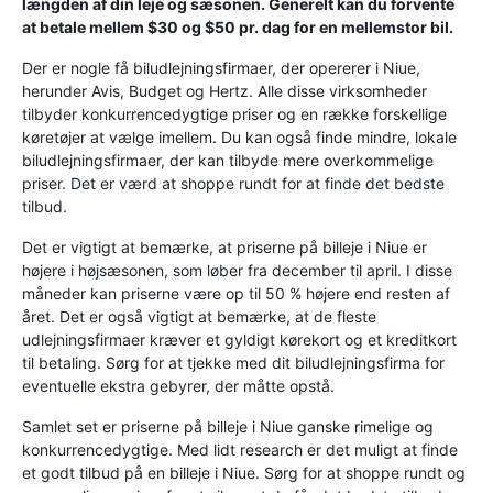
længden af ​​din leje og sæsonen. Generelt kan du forvente
at betale mellem $30 og $50 pr. dag for en mellemstor bil.
Der er nogle få biludlejningsfirmaer, der opererer i Niue,
herunder Avis, Budget og Hertz. Alle disse virksomheder
tilbyder konkurrencedygtige priser og en række forskellige
køretøjer at vælge imellem. Du kan også finde mindre, lokale
biludlejningsfirmaer, der kan tilbyde mere overkommelige
priser. Det er værd at shoppe rundt for at finde det bedste
tilbud.
Det er vigtigt at bemærke, at priserne på billeje i Niue er
højere i højsæsonen, som løber fra december til april. I disse
måneder kan priserne være op til 50 % højere end resten af ​​
året. Det er også vigtigt at bemærke, at de fleste
udlejningsfirmaer kræver et gyldigt kørekort og et kreditkort
til betaling. Sørg for at tjekke med dit biludlejningsfirma for
eventuelle ekstra gebyrer, der måtte opstå.
Samlet set er priserne på billeje i Niue ganske rimelige og
konkurrencedygtige. Med lidt research er det muligt at finde
et godt tilbud på en billeje i Niue. Sørg for at shoppe rundt og