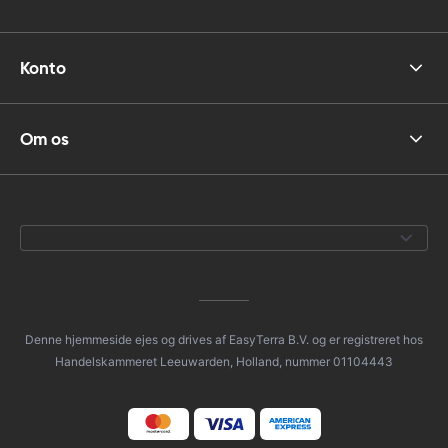
Konto
Om os
Denne hjemmeside ejes og drives af EasyTerra B.V. og er registreret hos
Handelskammeret Leeuwarden, Holland, nummer 01104443