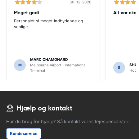
30-12-2020
Meget godt
Alt var okay
Personalet si meget indbydende og
venlige.
MARC CHAMONARD
SHU
M
Melbourne Airport - International
S
Hobar
Terminal
Hjælp og kontakt
Har du brug for hjælp? Så kontakt vores lejespecialister.
Kundeservice