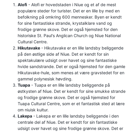
Alofi
- Alofi er hovedstaden i Niue og et af de mest
populære steder for turister. Det er en lille by med en
befolkning på omkring 600 mennesker. Byen er kendt
for sine fantastiske strande, krystalklare vand og
frodige grønne skove. Det er også hjemsted for den
historiske St. Paul's Anglican Church og Niue National
Cultural Centre.
Hikutavake
- Hikutavake er en lille landsby beliggende
på den østlige side af Niue. Det er kendt for sin
spektakulære udsigt over havet og sine fantastiske
hvide sandstrande. Det er også hjemsted for den gamle
Hikutavake-hule, som menes at være gravstedet for en
gammel polynesisk høvding.
Tuapa
- Tuapa er en lille landsby beliggende på
østkysten af ​​Niue. Det er kendt for sine smukke strande
og frodige grønne skove. Det er også hjemsted for
Tuapa Cultural Centre, som er et fantastisk sted at lære
om niuisk kultur.
Lakepa
- Lakepa er en lille landsby beliggende i den
centrale del af Niue. Det er kendt for sin fantastiske
udsigt over havet og sine frodige grønne skove. Det er