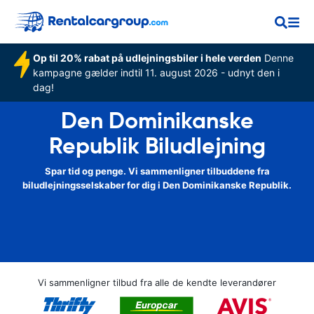
Op til 20% rabat på udlejningsbiler i hele verden
Denne
kampagne gælder indtil 11. august 2026 - udnyt den i
dag!
Den Dominikanske
Republik Biludlejning
Spar tid og penge. Vi sammenligner tilbuddene fra
biludlejningsselskaber for dig i Den Dominikanske Republik.
Vi sammenligner tilbud fra alle de kendte leverandører