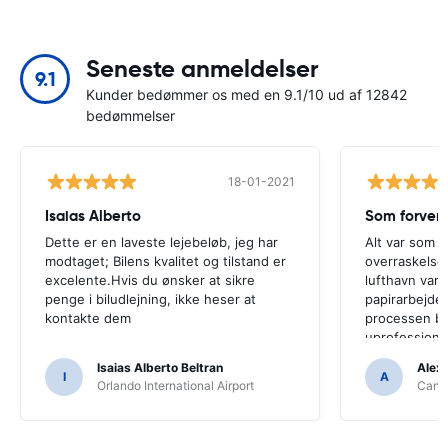
Seneste anmeldelser
9.1
Kunder bedømmer os med en 9.1/10 ud af 12842
bedømmelser
18-01-2021
Isaias Alberto
Som forven
Dette er en laveste lejebeløb, jeg har
Alt var som f
modtaget; Bilens kvalitet og tilstand er
overraskelse
excelente.Hvis du ønsker at sikre
lufthavn var 
penge i biludlejning, ikke heser at
papirarbejdet
kontakte dem
processen bl
uprofessione
Isaias Alberto Beltran
Alex
I
A
Orlando International Airport
Cancu