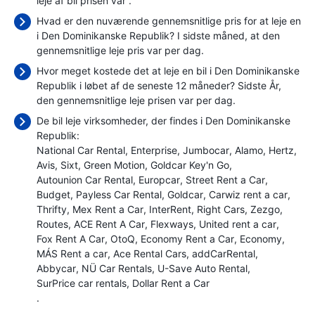
leje af bil prisen var
.
Hvad er den nuværende gennemsnitlige pris for at leje en
i Den Dominikanske Republik? I sidste måned, at den
gennemsnitlige leje pris var
per dag.
Hvor meget kostede det at leje en bil i Den Dominikanske
Republik i løbet af de seneste 12 måneder? Sidste År,
den gennemsnitlige leje prisen var
per dag.
De bil leje virksomheder, der findes i Den Dominikanske
Republik:
National Car Rental
Enterprise
Jumbocar
Alamo
Hertz
Avis
Sixt
Green Motion
Goldcar Key'n Go
Autounion Car Rental
Europcar
Street Rent a Car
Budget
Payless Car Rental
Goldcar
Carwiz rent a car
Thrifty
Mex Rent a Car
InterRent
Right Cars
Zezgo
Routes
ACE Rent A Car
Flexways
United rent a car
Fox Rent A Car
OtoQ
Economy Rent a Car
Economy
MÁS Rent a car
Ace Rental Cars
addCarRental
Abbycar
NÜ Car Rentals
U-Save Auto Rental
SurPrice car rentals
Dollar Rent a Car
.