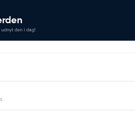
verden
 udnyt den i dag!
d.