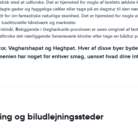
isk sted at udforske. Det er hjemsted for nogle af landets ældste k
gte gader og hyggelige caféer eller tage på en dagstur til den næ
ndt for sin fantastiske naturlige skønhed. Det er hjemsted for nogle
 traditionelle håndværk og markeder.
tmål. Beliggende i Gegharkunik-provinsen er søen omgivet af fantast
forske det nærliggende Sevanavank-kloster eller tage en bådtur p
r, Vagharshapat og Haghpat. Hver af disse byer byder p
menien har noget for enhver smag, uanset hvad dine int
ng og biludlejningssteder