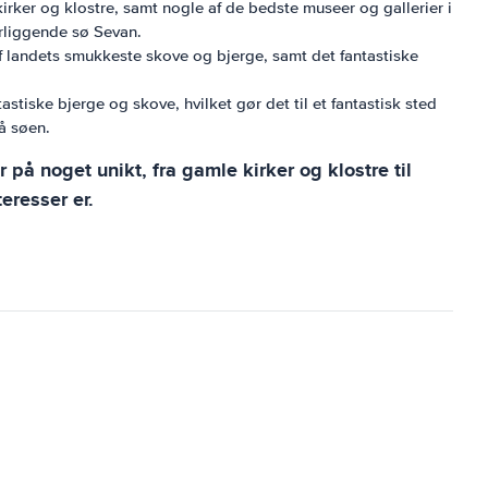
irker og klostre, samt nogle af de bedste museer og gallerier i
rliggende sø Sevan.
 af landets smukkeste skove og bjerge, samt det fantastiske
iske bjerge og skove, hvilket gør det til et fantastisk sted
å søen.
å noget unikt, fra gamle kirker og klostre til
eresser er.