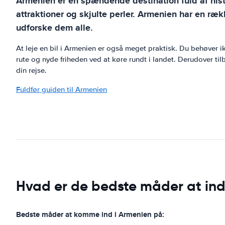
Armenien er en spændende destination fuld af histo
attraktioner og skjulte perler. Armenien har en rækk
udforske dem alle.
At leje en bil i Armenien er også meget praktisk. Du behøver
rute og nyde friheden ved at køre rundt i landet. Derudover ti
din rejse.
Fuldfør guiden til Armenien
Hvad er de bedste måder at in
Bedste måder at komme ind i Armenien på: