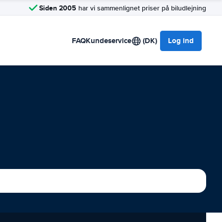
Siden 2005
har vi sammenlignet priser på biludlejning
FAQ
Kundeservice
(DK)
Log ind