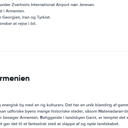
under Zvartnots International Airport nær Jerevan.
d i Armenien.
 Georgien, Iran og Tyrkiet.
nsker at rejse i bil.
Armenien
energisk by med en rig kulturarv. Det har en unik blanding af gamm
kan udforske byens mange historiske steder, såsom Matenadaran-b
der besøger Armenien. Beliggende i landsbyen Garni, er templet det
t gør det til et fantastisk sted at slappe af og nyde landskabet.