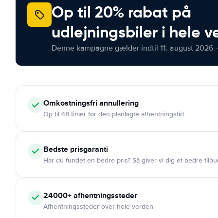
Op til 20% rabat på
udlejningsbiler i hele 
Denne kampagne gælder indtil 11. august 2026 -
Omkostningsfri
annullering
Op til 48 timer før den planlagte afhentningstid
Bedste prisgaranti
Har du fundet en bedre pris? Så giver vi dig et bedre tilbu
24000+
afhentningssteder
Afhentningssteder over hele verden