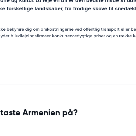
rie og kultur. At leje en bil er den bedste måde at ud
e forskellige landskaber, fra frodige skove til snedække
 ikke bekymre dig om omkostningerne ved offentlig transport eller 
lbyder biludlejningsfirmaer konkurrencedygtige priser og en række kø
dtaste Armenien på?