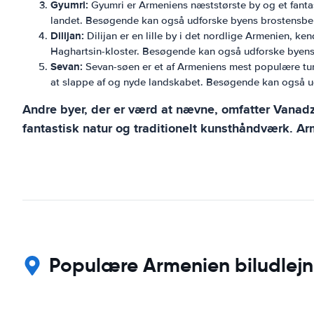
Gyumri:
Gyumri er Armeniens næststørste by og et fantast
landet. Besøgende kan også udforske byens brostensbela
Dilijan:
Dilijan er en lille by i det nordlige Armenien, ke
Haghartsin-kloster. Besøgende kan også udforske byens
Sevan:
Sevan-søen er et af Armeniens mest populære turis
at slappe af og nyde landskabet. Besøgende kan også ud
Andre byer, der er værd at nævne, omfatter Vanadzo
fantastisk natur og traditionelt kunsthåndværk. Ar
Populære Armenien biludlejni