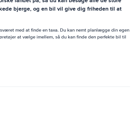
forske landet på, så du kan besøge alle de store
de bjerge, og en bil vil give dig friheden til at
besværet med at finde en taxa. Du kan nemt planlægge din egen
retøjer at vælge imellem, så du kan finde den perfekte bil til