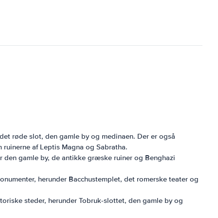
r det røde slot, den gamle by og medinaen. Der er også
m ruinerne af Leptis Magna og Sabratha.
for den gamle by, de antikke græske ruiner og Benghazi
monumenter, herunder Bacchustemplet, det romerske teater og
istoriske steder, herunder Tobruk-slottet, den gamle by og