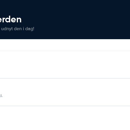
verden
 udnyt den i dag!
d.