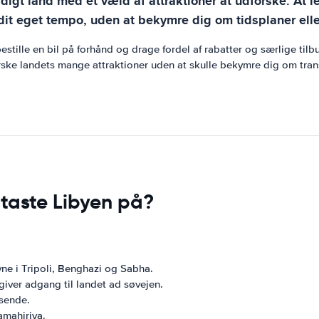
digt land med et væld af attraktioner at udforske. At 
it eget tempo, uden at bekymre dig om tidsplaner elle
stille en bil på forhånd og drage fordel af rabatter og særlige tilb
orske landets mange attraktioner uden at skulle bekymre dig om tra
taste Libyen på?
vne i Tripoli, Benghazi og Sabha.
giver adgang til landet ad søvejen.
jsende.
amahiriya.