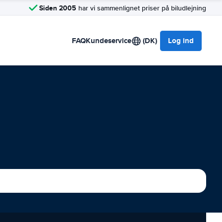
Siden 2005
har vi sammenlignet priser på biludlejning
FAQ
Kundeservice
(DK)
Log ind