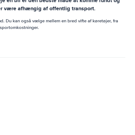
leje en bil er den bedste måde at komme rundt og
r være afhængig af offentlig transport.
ud. Du kan også vælge mellem en bred vifte af køretøjer, fra
nsportomkostninger.