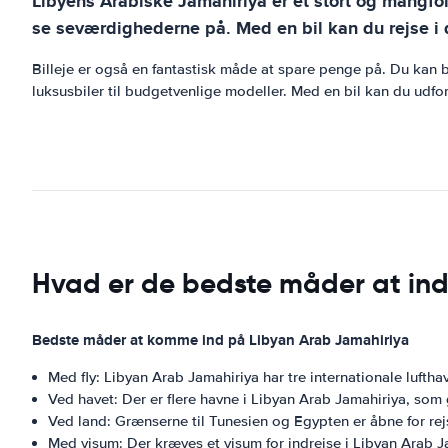
Libyens Arabiske Jamahiriya er et stort og mangfol
se seværdighederne på. Med en bil kan du rejse i d
Billeje er også en fantastisk måde at spare penge på. Du kan be
luksusbiler til budgetvenlige modeller. Med en bil kan du udf
Hvad er de bedste måder at ind
Bedste måder at komme ind på Libyan Arab Jamahiriya
Med fly: Libyan Arab Jamahiriya har tre internationale luftha
Ved havet: Der er flere havne i Libyan Arab Jamahiriya, som 
Ved land: Grænserne til Tunesien og Egypten er åbne for re
Med visum: Der kræves et visum for indrejse i Libyan Arab J