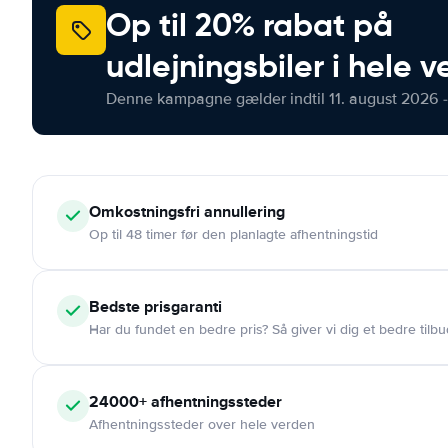
Op til 20% rabat på
udlejningsbiler i hele 
Denne kampagne gælder indtil 11. august 2026 -
Omkostningsfri
annullering
Op til 48 timer før den planlagte afhentningstid
Bedste prisgaranti
Har du fundet en bedre pris? Så giver vi dig et bedre tilbu
24000+
afhentningssteder
Afhentningssteder over hele verden