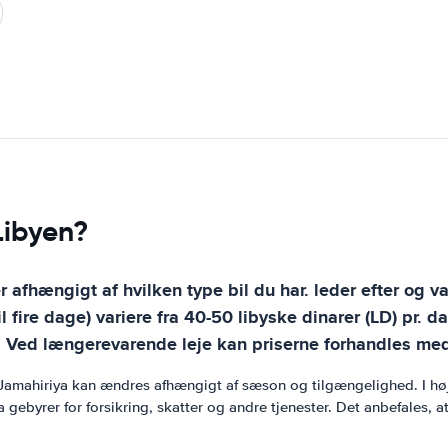
Libyen?
r afhængigt af hvilken type bil du har. leder efter og var
 fire dage) variere fra 40-50 libyske dinarer (LD) pr. da
dag. Ved længerevarende leje kan priserne forhandles me
ab Jamahiriya kan ændres afhængigt af sæson og tilgængelighed. I 
ebyrer for forsikring, skatter og andre tjenester. Det anbefales, at 