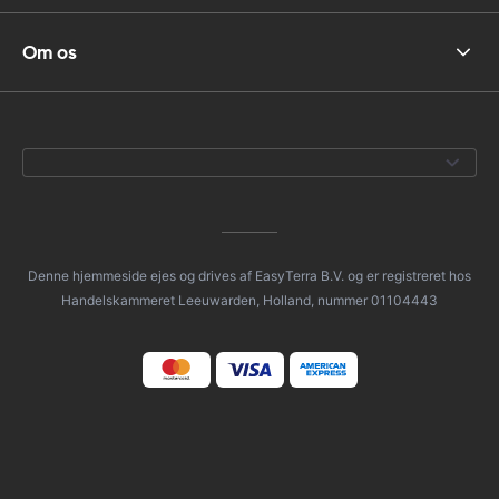
Om os
Denne hjemmeside ejes og drives af EasyTerra B.V. og er registreret hos
Handelskammeret Leeuwarden, Holland, nummer 01104443