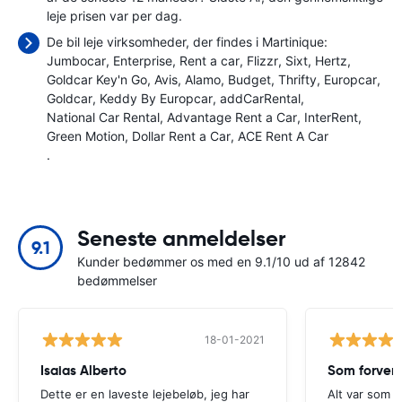
leje prisen var
per dag.
De bil leje virksomheder, der findes i Martinique:
Jumbocar
Enterprise
Rent a car
Flizzr
Sixt
Hertz
Goldcar Key'n Go
Avis
Alamo
Budget
Thrifty
Europcar
Goldcar
Keddy By Europcar
addCarRental
National Car Rental
Advantage Rent a Car
InterRent
Green Motion
Dollar Rent a Car
ACE Rent A Car
.
Seneste anmeldelser
9.1
Kunder bedømmer os med en 9.1/10 ud af 12842
bedømmelser
18-01-2021
Isaias Alberto
Som forven
Dette er en laveste lejebeløb, jeg har
Alt var som f