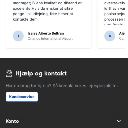
modtaget; Bilens kvalitet og tilstand er
overraskelse
excelente.Hvis du ønsker at sikre
lufthavn var 
penge i biludlejning, ikke heser at
papirarbejdet
kontakte dem
processen bl
uprofessione
Isaias Alberto Beltran
Alex
I
A
Orlando International Airport
Cancu
Hjælp og kontakt
Har du brug for hjælp? Så kontakt vores lejespecialister.
Kundeservice
Konto